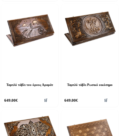
Ταμπλό τάβλι του όρους Αραράτ
Ταμπλό τάβλι Ρωσικό οικόσημο
649.00
€
649.00
€
🛒
🛒