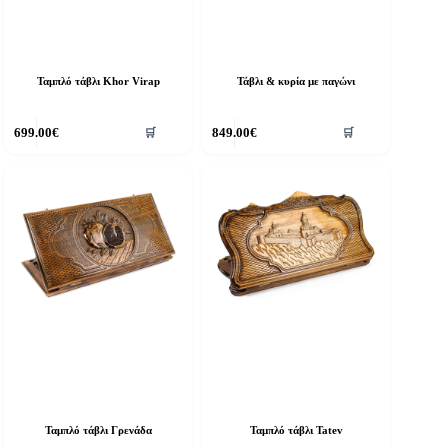
Ταμπλό τάβλι Khor Virap
Τάβλι & κυρία με παγώνι
699.00
€
849.00
€
🛒
🛒
Ταμπλό τάβλι Γρενάδα
Ταμπλό τάβλι Tatev