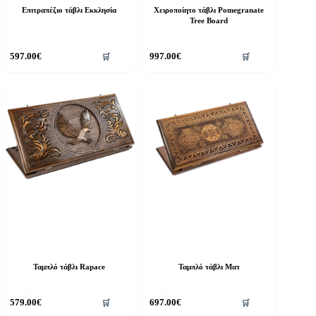
Επιτραπέζιο τάβλι Εκκλησία
Χειροποίητο τάβλι Pomegranate
Tree Board
597.00
€
997.00
€
🛒
🛒
Ταμπλό τάβλι Rapace
Ταμπλό τάβλι Ματ
579.00
€
697.00
€
🛒
🛒