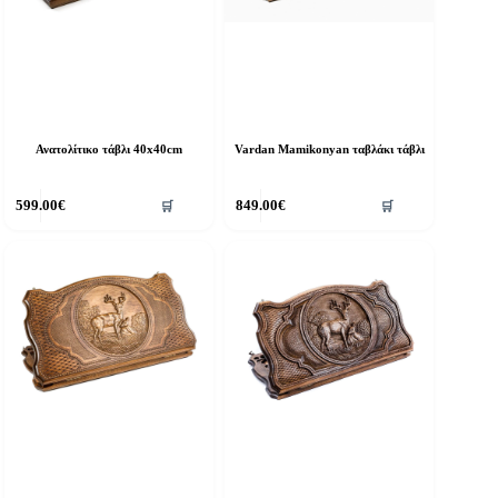
Ανατολίτικο τάβλι 40x40cm
Vardan Mamikonyan ταβλάκι τάβλι
599.00
€
849.00
€
🛒
🛒