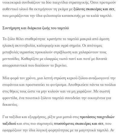
νοικοκυριά συνδυάζουν τα δύο παιχνίδια στρατηγικής. Όσοι προτιμούν
αυθεντικό υλικό θα εκτιμήσουν τη γκάμα με
ξύλινες σκακιέρες και σετ
,
που μοιράζονται την ίδια φιλοσοφία κατασκευής με τα καλά ταμπλό.
Συντήρηση και διάρκεια ζωής του ταμπλό
Το ξύλο θέλει σταθερότητα: κρατήστε το ταμπλό μακριά από άμεση
ηλιακή ακτινοβολία, καλοριφέρ και υγρά σημεία. Οι απότομες
μεταβολές υγρασίας προκαλούν στρέβλωση και χαλαρώνουν τους
μεντεσέδες. Καθαρίζετε με ελαφρώς νωπό πανί και ποτέ με δυνατά
απορρυπαντικά που διαλύουν το βερνίκι.
Μία φορά τον χρόνο, μια λεπτή στρώση κεριού ξύλου αναζωογονεί την
επιφάνεια και προστατεύει το φινίρισμα. Αποθηκεύετε πάντα τα πούλια
στις θήκες τους ώστε να μην κυλούν και να μη χαράζουν. Με σωστή
φροντίδα, ένα ποιοτικό ξύλινο ταμπλό συνοδεύει την οικογένεια για
δεκαετίες.
Για ταξίδια και εξορμήσεις, ρίξτε μια ματιά στις
προτάσεις παιχνιδιών
ταξιδιού
και στις πιο συμπαγείς
πτυσσόμενες σκακιέρες και σετ
, που
εφαρμόζουν την ίδια λογική φορητότητας με τα μαγνητικά ταμπλό. Αν