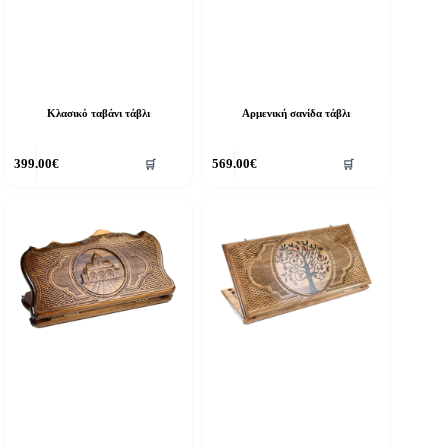
Κλασικό ταβάνι τάβλι
Αρμενική σανίδα τάβλι
399.00
€
569.00
€
🛒
🛒