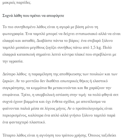
μακριές παρτίδες.
Συχνά λάθη που πρέπει να αποφύγετε
Το πιο συνηθισμένο λάθος είναι η αγορά με βάση μόνο τη
φωτογραφία. Ένα ταμπλό μπορεί να δείχνει εντυπωσιακό αλλά να είναι
ελαφρύ και ασταθές. Διαβάστε πάντα το βάρος: ένα στιβαρό ξύλινο
ταμπλό μεσαίου μεγέθους ζυγίζει συνήθως πάνω από 1,5 kg. Πολύ
ελαφριά κατασκευή σημαίνει λεπτό κόντρα πλακέ που στρεβλώνει με
την υγρασία.
Δεύτερο λάθος: η παραμέληση της αποθήκευσης των πουλιών και των
ζαριών. Αν το μοντέλο δεν διαθέτει εσωτερικές θήκες ή ελαστικό
συγκράτησης, τα κομμάτια θα μετακινούνται και θα χαράζουν την
επιφάνεια. Τρίτο, η υπερβολική εστίαση στην τιμή: τα πολύ φθηνά σετ
συχνά έχουν βαμμένα και όχι ένθετα σχέδια, με αποτέλεσμα να
φαίνονται παλιά μέσα σε λίγους μήνες. Αν ο προϋπολογισμός είναι
περιορισμένος, καλύτερα ένα απλό αλλά γνήσιο ξύλινο ταμπλό παρά
ένα φανταχτερό πλαστικό.
Τέταρτο λάθος είναι η αγνόηση του τρόπου χρήσης. Όποιος ταξιδεύει