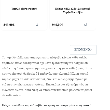
Ταμπλό τάβλι ελαφιού
Deluxe τάβλι ελάφι Διοικητικό
Συμβούλιο τάβλι
849.00
€
949.00
€
🛒
🛒
ΕΠΌΜΕΝΟ
Το ταμπλό τάβλι και ντάμας είναι το αθόρυβο κέντρο κάθε καλής
παρτίδας: πάνω του κρίνεται όχι μόνο η αισθητική του παιχνιδιού,
αλλά και η άνεση, η αντοχή στον χρόνο και η χαρά κάθε ζαριάς. Στην
κατηγορία αυτή θα βρείτε 71 επιλογές, από κλασικά ξύλινα κουτιά-
ταμπλό μέχρι πτυσσόμενα σετ ταξιδιού και διπλής όψης σχέδια με
ντάμα στην εξωτερική επιφάνεια. Παρακάτω σας εξηγούμε πώς να
διαλέξετε σωστά, ποια λάθη να αποφύγετε και ποιο μοντέλο ταιριάζει
σε κάθε παίκτη.
Πώς να επιλέξετε ταμπλό τάβλι: τα κριτήρια που μετράνε πραγματικά