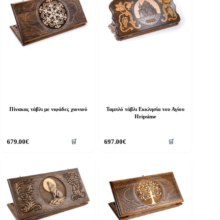
Πίνακας τάβλι με νιφάδες χιονιού
Ταμπλό τάβλι Εκκλησία του Αγίου
Hripsime
679.00
€
697.00
€
🛒
🛒