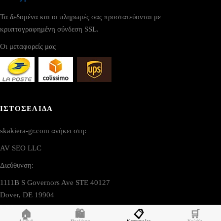
Τα δεδομένα και οι πληρωμές σας προστατεύονται με
κρυπτογραφημένη σύνδεση SSL.
Οι μεταφορείς μας
ΙΣΤΟΣΕΛΙΔΑ
skakiera-gr.com ανήκει στη:
AV SEO LLC
Διεύθυνση:
1111B S Governors Ave STE 40127
Dover, DE 19904
USA
🏠
🛍️
📋
🛒