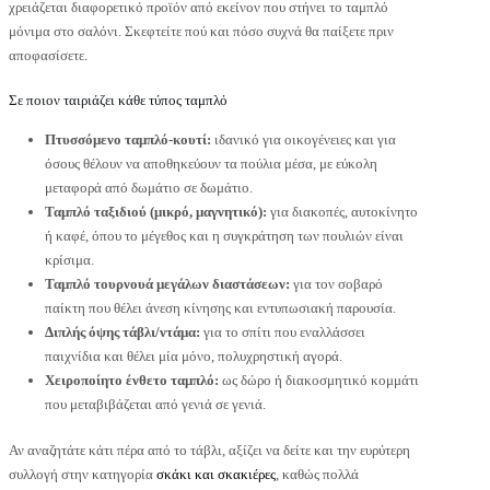
χρειάζεται διαφορετικό προϊόν από εκείνον που στήνει το ταμπλό
μόνιμα στο σαλόνι. Σκεφτείτε πού και πόσο συχνά θα παίξετε πριν
αποφασίσετε.
Σε ποιον ταιριάζει κάθε τύπος ταμπλό
Πτυσσόμενο ταμπλό-κουτί:
ιδανικό για οικογένειες και για
όσους θέλουν να αποθηκεύουν τα πούλια μέσα, με εύκολη
μεταφορά από δωμάτιο σε δωμάτιο.
Ταμπλό ταξιδιού (μικρό, μαγνητικό):
για διακοπές, αυτοκίνητο
ή καφέ, όπου το μέγεθος και η συγκράτηση των πουλιών είναι
κρίσιμα.
Ταμπλό τουρνουά μεγάλων διαστάσεων:
για τον σοβαρό
παίκτη που θέλει άνεση κίνησης και εντυπωσιακή παρουσία.
Διπλής όψης τάβλι/ντάμα:
για το σπίτι που εναλλάσσει
παιχνίδια και θέλει μία μόνο, πολυχρηστική αγορά.
Χειροποίητο ένθετο ταμπλό:
ως δώρο ή διακοσμητικό κομμάτι
που μεταβιβάζεται από γενιά σε γενιά.
Αν αναζητάτε κάτι πέρα από το τάβλι, αξίζει να δείτε και την ευρύτερη
συλλογή στην κατηγορία
σκάκι και σκακιέρες
, καθώς πολλά