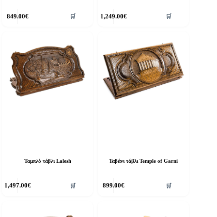
849.00
€
1,249.00
€
🛒
🛒
Ταμπλό τάβλι Lalesh
Ταβάνι τάβλι Temple of Garni
1,497.00
€
899.00
€
🛒
🛒