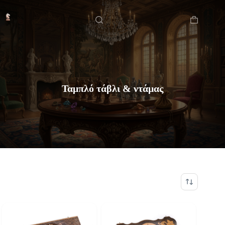
Μετάβαση
Αρχική
στο
περιεχόμενο
Καλάθι
Αγορών
Ταμπλό τάβλι & ντάμας