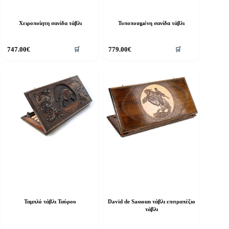
Χειροποίητη σανίδα τάβλι
Τυποποιημένη σανίδα τάβλι
747.00
€
779.00
€
🛒
🛒
Ταμπλό τάβλι Ταύρου
David de Sassoun τάβλι επιτραπέζιο
τάβλι