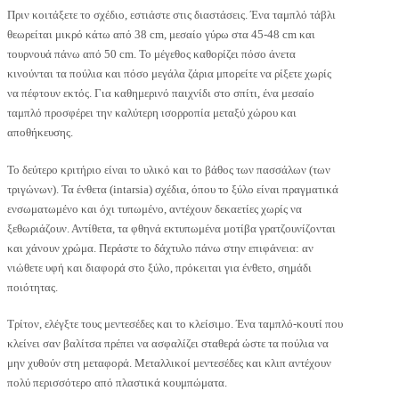
Πριν κοιτάξετε το σχέδιο, εστιάστε στις διαστάσεις. Ένα ταμπλό τάβλι
θεωρείται μικρό κάτω από 38 cm, μεσαίο γύρω στα 45-48 cm και
τουρνουά πάνω από 50 cm. Το μέγεθος καθορίζει πόσο άνετα
κινούνται τα πούλια και πόσο μεγάλα ζάρια μπορείτε να ρίξετε χωρίς
να πέφτουν εκτός. Για καθημερινό παιχνίδι στο σπίτι, ένα μεσαίο
ταμπλό προσφέρει την καλύτερη ισορροπία μεταξύ χώρου και
αποθήκευσης.
Το δεύτερο κριτήριο είναι το υλικό και το βάθος των πασσάλων (των
τριγώνων). Τα ένθετα (intarsia) σχέδια, όπου το ξύλο είναι πραγματικά
ενσωματωμένο και όχι τυπωμένο, αντέχουν δεκαετίες χωρίς να
ξεθωριάζουν. Αντίθετα, τα φθηνά εκτυπωμένα μοτίβα γρατζουνίζονται
και χάνουν χρώμα. Περάστε το δάχτυλο πάνω στην επιφάνεια: αν
νιώθετε υφή και διαφορά στο ξύλο, πρόκειται για ένθετο, σημάδι
ποιότητας.
Τρίτον, ελέγξτε τους μεντεσέδες και το κλείσιμο. Ένα ταμπλό-κουτί που
κλείνει σαν βαλίτσα πρέπει να ασφαλίζει σταθερά ώστε τα πούλια να
μην χυθούν στη μεταφορά. Μεταλλικοί μεντεσέδες και κλιπ αντέχουν
πολύ περισσότερο από πλαστικά κουμπώματα.