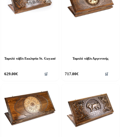
Ταμπλό τάβλι Εκκλησία St. Gayané
Ταμπλό τάβλι Αργεντινής
629.00
€
717.00
€
🛒
🛒