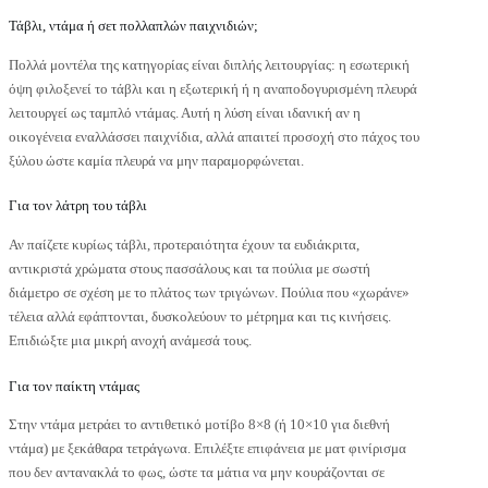
Τάβλι, ντάμα ή σετ πολλαπλών παιχνιδιών;
Πολλά μοντέλα της κατηγορίας είναι διπλής λειτουργίας: η εσωτερική
όψη φιλοξενεί το τάβλι και η εξωτερική ή η αναποδογυρισμένη πλευρά
λειτουργεί ως ταμπλό ντάμας. Αυτή η λύση είναι ιδανική αν η
οικογένεια εναλλάσσει παιχνίδια, αλλά απαιτεί προσοχή στο πάχος του
ξύλου ώστε καμία πλευρά να μην παραμορφώνεται.
Για τον λάτρη του τάβλι
Αν παίζετε κυρίως τάβλι, προτεραιότητα έχουν τα ευδιάκριτα,
αντικριστά χρώματα στους πασσάλους και τα πούλια με σωστή
διάμετρο σε σχέση με το πλάτος των τριγώνων. Πούλια που «χωράνε»
τέλεια αλλά εφάπτονται, δυσκολεύουν το μέτρημα και τις κινήσεις.
Επιδιώξτε μια μικρή ανοχή ανάμεσά τους.
Για τον παίκτη ντάμας
Στην ντάμα μετράει το αντιθετικό μοτίβο 8×8 (ή 10×10 για διεθνή
ντάμα) με ξεκάθαρα τετράγωνα. Επιλέξτε επιφάνεια με ματ φινίρισμα
που δεν αντανακλά το φως, ώστε τα μάτια να μην κουράζονται σε