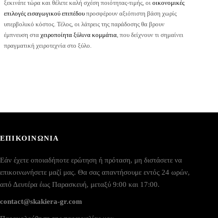
ξεκινάτε τώρα και θέλετε καλή σχέση ποιότητας-τιμής, οι
οικονομικές
επιλογές εισαγωγικού επιπέδου
προσφέρουν αξιόπιστη βάση χωρίς
υπερβολικό κόστος. Τέλος, οι λάτρεις της παράδοσης θα βρουν
έμπνευση στα
χειροποίητα ξύλινα κομμάτια
, που δείχνουν τι σημαίνει
πραγματική χειροτεχνία στο ξύλο.
ΕΠΙΚΟΙΝΩΝΙΑ
Εάν έχετε οποιαδήποτε ερώτηση ή πρόταση, μη διστάσετε να
επικοινωνήσετε μαζί μας. Θα σας απαντήσουμε εντός 24 ωρών,
από Δευτέρα έως Παρασκευή, μεταξύ 9:00 και 17:00.
contact@skakiera-gr.com