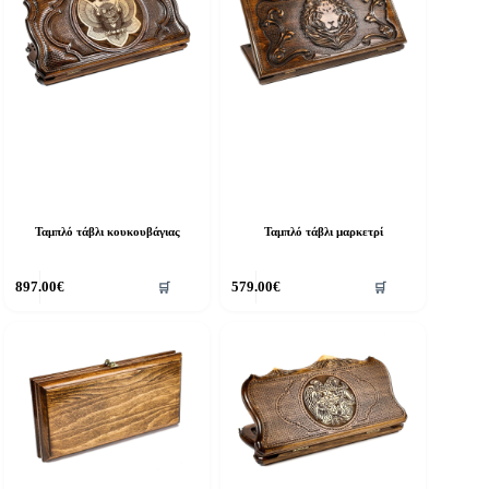
Ταμπλό τάβλι κουκουβάγιας
Ταμπλό τάβλι μαρκετρί
897.00
€
579.00
€
🛒
🛒