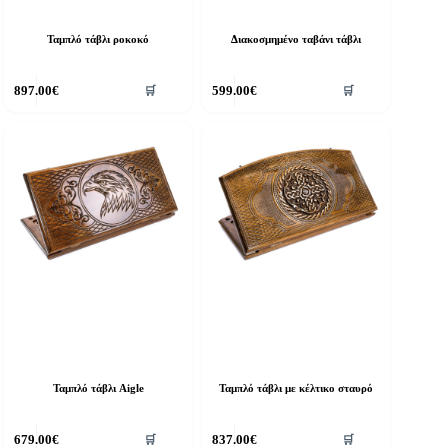
Ταμπλό τάβλι ροκοκό
Διακοσμημένο ταβάνι τάβλι
897.00
€
599.00
€
🛒
🛒
Ταμπλό τάβλι Aigle
Ταμπλό τάβλι με κέλτικο σταυρό
679.00
€
837.00
€
🛒
🛒