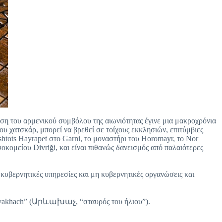
ήση του αρμενικού συμβόλου της αιωνιότητας έγινε μια μακροχρόνια
του χατσκάρ, μπορεί να βρεθεί σε τοίχους εκκλησιών, επιτύμβιες
htots Hayrapet στο Garni, το μοναστήρι του Horomayr, το Nor
κομείου Divriği, και είναι πιθανώς δανεισμός από παλαιότερες
κυβερνητικές υπηρεσίες και μη κυβερνητικές οργανώσεις και
Arevakhach” (Արևախաչ, “σταυρός του ήλιου”).