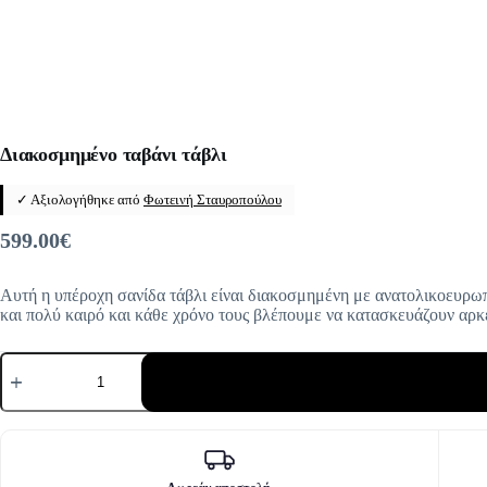
Διακοσμημένο ταβάνι τάβλι
✓ Αξιολογήθηκε από
Φωτεινή Σταυροπούλου
599.00
€
Αυτή η υπέροχη σανίδα τάβλι είναι διακοσμημένη με ανατολικοευρωπα
και πολύ καιρό και κάθε χρόνο τους βλέπουμε να κατασκευάζουν αρκετ
Διακοσμημένο
ταβάνι
τάβλι
ποσότητα