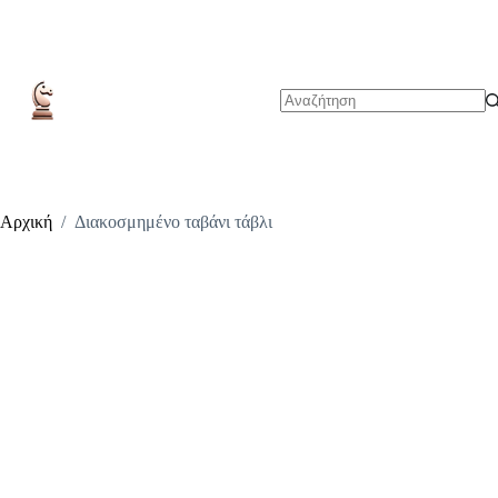
Μετάβαση
στο
περιεχόμενο
No
results
Αρχική
/
Διακοσμημένο ταβάνι τάβλι