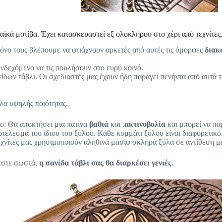
ϊκά μοτίβα. Έχει κατασκευαστεί εξ ολοκλήρου στο χέρι από τεχνίτες
ρόνο τους βλέπουμε να φτιάχνουν αρκετές από αυτές τις όμορφες
διακ
νδεχόμενο να τις πουλήσουν στο ευρύ κοινό.
ίδων τάβλι. Οι σχεδιαστές μας έχουν ήδη παράγει πενήντα από αυτά
έλα υψηλής ποιότητας.
λο: Θα αποκτήσει μια πατίνα
βαθιά
και
.
ακτινοβολία
και μπορεί να π
τέλεσμα του ίδιου του ξύλου. Κάθε κομμάτι ξύλου είναι διαφορετικό.
τεχνίτες μας χρησιμοποιούν αληθινά μασίφ σκληρά ξύλα σε αντίθεση μ
ζεστε σωστά,
η σανίδα τάβλι σας θα διαρκέσει
γενιές
.