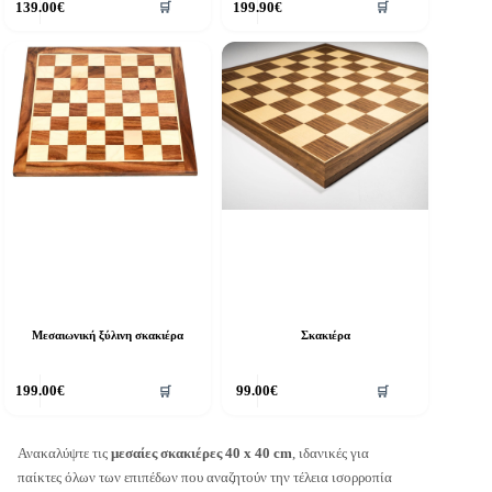
139.00
€
199.90
€
🛒
🛒
Μεσαιωνική ξύλινη σκακιέρα
Σκακιέρα
199.00
€
99.00
€
🛒
🛒
Ανακαλύψτε τις
μεσαίες σκακιέρες 40 x 40 cm
, ιδανικές για
παίκτες όλων των επιπέδων που αναζητούν την τέλεια ισορροπία