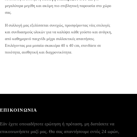
μεγαλύτερα μεγέθη και ακόμη πιο επιβλητική παρουσία στο χώρο
σας.
Η συλλογή μας εξελίσσεται συνεχώς, προσφέροντας νέες επιλογές
και συνδυασμούς υλικών για να καλύψει κάθε γούστο και ανάγκη,
από καθημερινό παιχνίδι μέχρι συλλεκτικές απαιτήσεις.
Επιλέγοντας μια μεσαία σκακιέρα 40 x 40 cm, επενδύετε σε
ποιότητα, αισθητική και διαχρονικότητα.
ΕΠΙΚΟΙΝΩΝΙΑ
Εάν έχετε οποιαδήποτε ερώτηση ή πρόταση, μη διστάσετε να
επικοινωνήσετε μαζί μας. Θα σας απαντήσουμε εντός 24 ωρών,