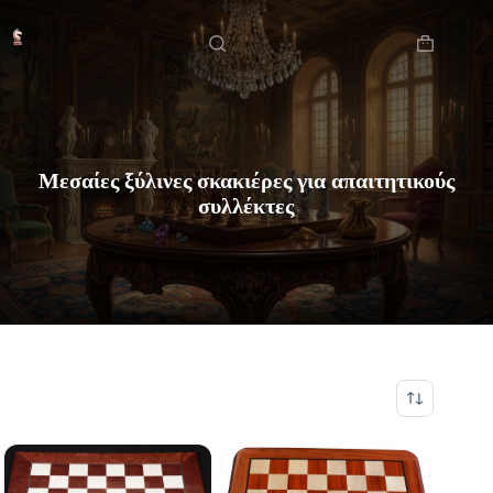
Μετάβαση
Αρχική
στο
περιεχόμενο
Καλάθι
Αγορών
Μεσαίες ξύλινες σκακιέρες για απαιτητικούς
συλλέκτες