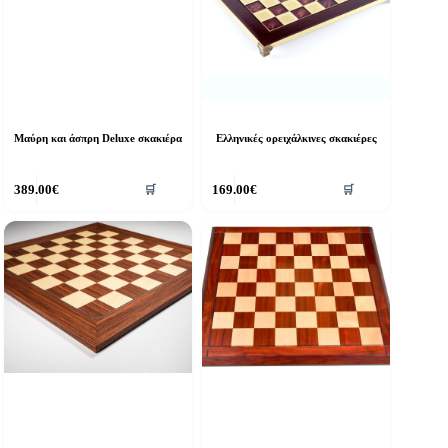
Μαύρη και άσπρη Deluxe σκακιέρα
Ελληνικές ορειχάλκινες σκακιέρες
389.00
€
169.00
€
🛒
🛒