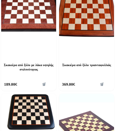
Σκακιέρα από ξύλο με λάκα υψηλής
Σκακιέρα από ξύλο τριανταφυλλιάς
στιλπνότητας
189.00
€
369.00
€
🛒
🛒