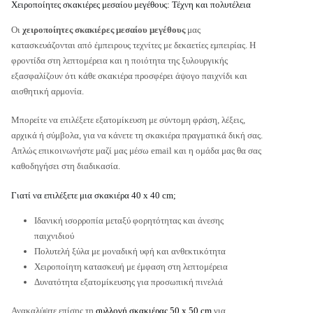
Χειροποίητες σκακιέρες μεσαίου μεγέθους: Τέχνη και πολυτέλεια
Οι
χειροποίητες σκακιέρες μεσαίου μεγέθους
μας
κατασκευάζονται από έμπειρους τεχνίτες με δεκαετίες εμπειρίας. Η
φροντίδα στη λεπτομέρεια και η ποιότητα της ξυλουργικής
εξασφαλίζουν ότι κάθε σκακιέρα προσφέρει άψογο παιχνίδι και
αισθητική αρμονία.
Μπορείτε να επιλέξετε εξατομίκευση με σύντομη φράση, λέξεις,
αρχικά ή σύμβολα, για να κάνετε τη σκακιέρα πραγματικά δική σας.
Απλώς επικοινωνήστε μαζί μας μέσω email και η ομάδα μας θα σας
καθοδηγήσει στη διαδικασία.
Γιατί να επιλέξετε μια σκακιέρα 40 x 40 cm;
Ιδανική ισορροπία μεταξύ φορητότητας και άνεσης
παιχνιδιού
Πολυτελή ξύλα με μοναδική υφή και ανθεκτικότητα
Χειροποίητη κατασκευή με έμφαση στη λεπτομέρεια
Δυνατότητα εξατομίκευσης για προσωπική πινελιά
Ανακαλύψτε επίσης τη
συλλογή σκακιέρας 50 x 50 cm
για