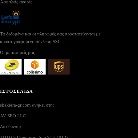
Ασφαλείς αγορές
Τα δεδομένα και οι πληρωμές σας προστατεύονται με
κρυπτογραφημένη σύνδεση SSL.
Οι μεταφορείς μας
ΙΣΤΟΣΕΛΙΔΑ
skakiera-gr.com ανήκει στη:
AV SEO LLC
Διεύθυνση:
1111B S Governors Ave STE 40127