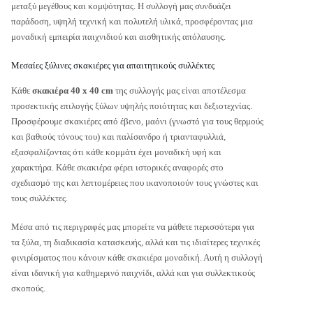
μεταξύ μεγέθους και κομψότητας. Η συλλογή μας συνδυάζει
παράδοση, υψηλή τεχνική και πολυτελή υλικά, προσφέροντας μια
μοναδική εμπειρία παιχνιδιού και αισθητικής απόλαυσης.
Μεσαίες ξύλινες σκακιέρες για απαιτητικούς συλλέκτες
Κάθε
σκακιέρα 40 x 40 cm
της συλλογής μας είναι αποτέλεσμα
προσεκτικής επιλογής ξύλων υψηλής ποιότητας και δεξιοτεχνίας.
Προσφέρουμε σκακιέρες από έβενο, μαόνι (γνωστό για τους θερμούς
και βαθιούς τόνους του) και παλίσανδρο ή τριανταφυλλιά,
εξασφαλίζοντας ότι κάθε κομμάτι έχει μοναδική υφή και
χαρακτήρα. Κάθε σκακιέρα φέρει ιστορικές αναφορές στο
σχεδιασμό της και λεπτομέρειες που ικανοποιούν τους γνώστες και
τους συλλέκτες.
Μέσα από τις περιγραφές μας μπορείτε να μάθετε περισσότερα για
τα ξύλα, τη διαδικασία κατασκευής, αλλά και τις ιδιαίτερες τεχνικές
φινιρίσματος που κάνουν κάθε σκακιέρα μοναδική. Αυτή η συλλογή
είναι ιδανική για καθημερινό παιχνίδι, αλλά και για συλλεκτικούς
σκοπούς.