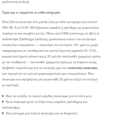
ρεαλιστική επιλογή
Τιμές και τι περιμένετε σε κάθε κατηγορία
Μια ξύλινη σκακιέρα από μασίφ οξιά με καλό φινίρισμα ξεκινά από
€60–80. Στα €150–300 βρίσκετε καρυδιά ή σφένδαμο με χειροποίητα
τετράγωνα και ακριβείς γωνίες. Πάνω από €400 μπαίνουμε σε έβενο ή
παλίσανδρο (Dalbergia latifolia), quartersawn κόκκο και φινίρισμα
πολλαπλών στρωμάτων — σκακιέρες που αντέχουν 30+ χρόνια χωρίς
παραμόρφωση αν αποθηκεύονται σωστά (σχετική υγρασία 45–55%,
μακριά από άμεσο ηλιακό φως). Η τιμή δεν ακολουθεί γραμμική σχέση
με την αισθητική — ακολουθεί γραμμική σχέση με τη διάρκεια ζωής.
Διαβάστε περισσότερα για τις επιλογές μας στις
πολυτελείς σκακιέρες
και συγκρίνετε τα τεχνικά χαρακτηριστικά πριν αποφασίσετε. Μια
σκακιέρα που αγοράζεται μία φορά κάθε 20 χρόνια αξίζει να επιλεγεί
με προσοχή.
Πώς να επιλέξω το σωστό μέγεθος σκακιέρας για το σπίτι μου;
Ποια διαφορά έχουν τα ξύλα όπως καρυδιά, σφένδαμος και
παλίσανδρος;
Πώς συντηρώ μια ξύλινη σκακιέρα για να διαρκέσει;