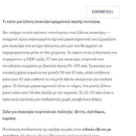
ΕΠΌΜΕΝΟ
Τι κάνει μια ξύλινη σκακιέρα πραγματικά υψηλής ποιότητας
Δεν υπάρχει ενιαίο πρότυπο «ποιότητας» στις ξύλινες σκακιέρες —
υπάρχουν όμως συγκεκριμένα τεχνικά χαρακτηριστικά που ξεχωρίζουν
μια σκακιέρα που αντέχει δεκαετίες από μια που θα αρχίσει να
παραμορφώνεται μέσα σε δύο χειμώνες. Το πρώτο είναι η διάσταση του
τετραγώνου: η FIDE ορίζει 57 mm για σκακιέρες τουρνουά που
συνοδεύουν κομμάτια με βασιλιά ύψους 95–105 mm. Σκακιέρες για
οικιακή χρήση κυμαίνονται μεταξύ 50 και 65 mm, αλλά οτιδήποτε
κάτω από 45 mm καθιστά το παιχνίδι άβολο ακόμα και για παιδικά
χέρια. Το δεύτερο χαρακτηριστικό είναι το πάχος: ένα μασίφ ξύλινο
panel κάτω από 18 mm λυγίζει με την υγρασία. Το 22–25 mm είναι ο
πρακτικός κανόνας για σταθερότητα χωρίς υπερβολικό βάρος.
Ξύλα για σκακιέρες τουρνουά και συλλογής: έβενος, σφένδαμος,
καρυδιά
Η κλασική συνδυαστική της υψηλής αγοράς είναι
ινδικός έβενος με
σφένδαμο
. Ο ινδικός έβενος (Diospyros melanoxylon) είναι