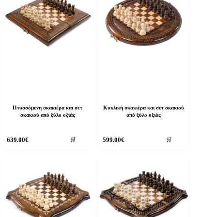
Πτυσσόμενη σκακιέρα και σετ
Κυκλική σκακιέρα και σετ σκακιού
σκακιού από ξύλο οξιάς
από ξύλο οξιάς
639.00
€
599.00
€
🛒
🛒