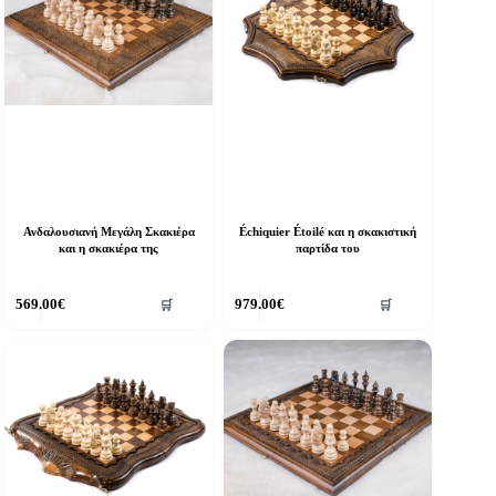
Ανδαλουσιανή Μεγάλη Σκακιέρα
Échiquier Étoilé και η σκακιστική
και η σκακιέρα της
παρτίδα του
569.00
€
979.00
€
🛒
🛒