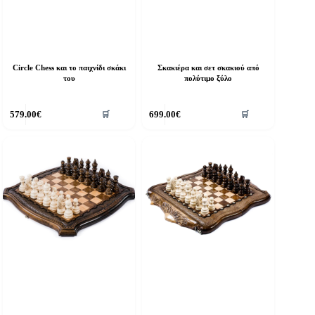
Circle Chess και το παιχνίδι σκάκι
Σκακιέρα και σετ σκακιού από
του
πολύτιμο ξύλο
579.00
€
699.00
€
🛒
🛒