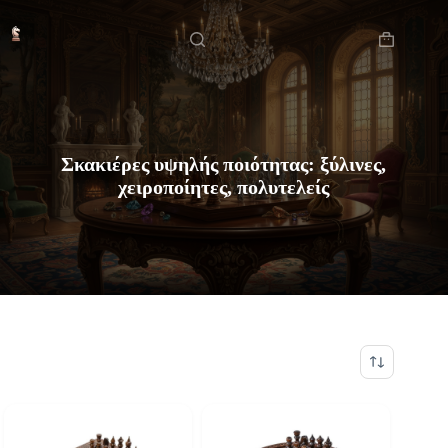
Μετάβαση
Αρχική
στο
περιεχόμενο
Καλάθι
Αγορών
Σκακιέρες υψηλής ποιότητας: ξύλινες,
χειροποίητες, πολυτελείς