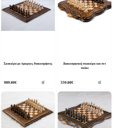
Σκακιέρα με όμορφες διακοσμήσεις
Διακοσμητική σκακιέρα και σετ
σκάκι
989.00
€
559.00
€
🛒
🛒