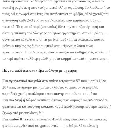
λάκα προστατεύει καλύτερα από υγρασία και γρατσουνιές, αλλά αν
κοπεί ή ραγίσει, η επισκευή απαιτεί πλήρη αφαίρεση. Το λινέλαιο ή το
τung oil εισχωρεί στις ίνες και αναδεικνύει τη φλέβα, αλλά χρειάζεται
ανανέωση κάθε 2–3 χρόνια σε σκακιέρες που χρησιμοποιούνται
τακτικά. Το φυσικό κερί (carnauba) δίνει την πιο «ζεστή» αφή και
είναι η επιλογή πολλών χειροποίητων εργαστηρίων στην Ευρώπη —
συντηρείται εύκολα στο σπίτι με ένα πανάκι. Για σκακιέρες που θα
μείνουν κυρίως ως διακοσμητικά αντικείμενα, η λάκα είναι
πρακτικότερη. Για σκακιέρες που θα παίζονται καθημερινά, το έλαιο ή
το κερί αφήνει καλύτερη αίσθηση στα κομμάτια κατά τη μετακίνηση.
Πώς να επιλέξετε σκακιέρα ανάλογα με τη χρήση
Για αγωνιστικό παιχνίδι στο σπίτι:
τετράγωνο 57 mm, μασίφ ξύλο
20+ mm, φινίρισμα ματ (αντανακλάσεις κουράζουν σε μεγάλες
παρτίδες), χωρίς σκαλίσματα που ακινητοποιούν τα κομμάτια
Για συλλογή ή δώρο:
αντίθεση έβενος/σφένδαμος ή καρυδιά/πυξάρι,
quartersawn κατεύθυνση κόκκου, κουτί αποθήκευσης ενσωματωμένο ή
ξεχωριστό με επένδυση felt
Για παιδιά 8+ ετών:
τετράγωνο 45–50 mm, ελαφρύτερη κατασκευή,
φινίρισμα ανθεκτικό σε γρατσουνιές — η οξιά με λάκα είναι η