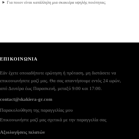
Για ποιον είναι κατάλληλη μια σκακιέρα υψηλής ποιότητας;
ΕΠΙΚΟΙΝΩΝΙΑ
Εάν έχετε οποιαδήποτε ερώτηση ή πρόταση, μη διστάσετε να
επικοινωνήσετε μαζί μας. Θα σας απαντήσουμε εντός 24 ωρών,
από Δευτέρα έως Παρασκευή, μεταξύ 9:00 και 17:00.
contact@skakiera-gr.com
Παρακολούθηση της παραγγελίας μου
Επικοινωνήστε μαζί μας σχετικά με την παραγγελία σας
Αξιολογήσεις πελατών