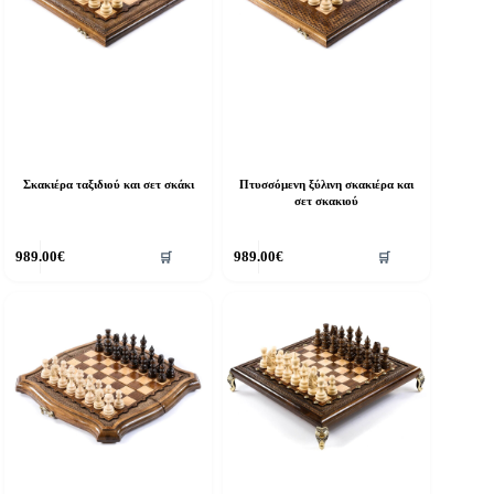
Σκακιέρα ταξιδιού και σετ σκάκι
Πτυσσόμενη ξύλινη σκακιέρα και
σετ σκακιού
989.00
€
989.00
€
🛒
🛒