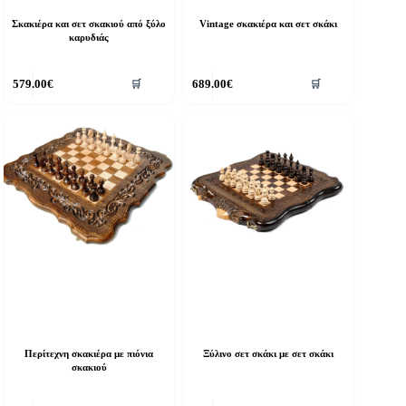
Σκακιέρα και σετ σκακιού από ξύλο
Vintage σκακιέρα και σετ σκάκι
καρυδιάς
579.00
€
689.00
€
🛒
🛒
Περίτεχνη σκακιέρα με πιόνια
Ξύλινο σετ σκάκι με σετ σκάκι
σκακιού