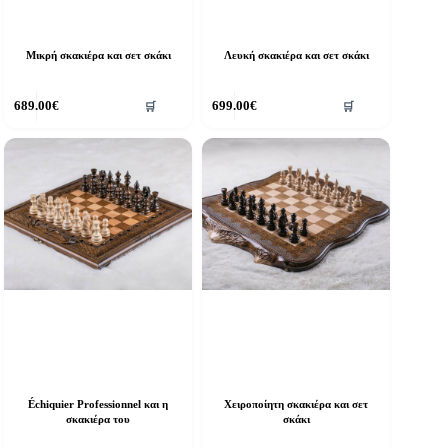
Μικρή σκακιέρα και σετ σκάκι
Λευκή σκακιέρα και σετ σκάκι
689.00
€
699.00
€
🛒
🛒
Échiquier Professionnel και η
Χειροποίητη σκακιέρα και σετ
σκακιέρα του
σκάκι