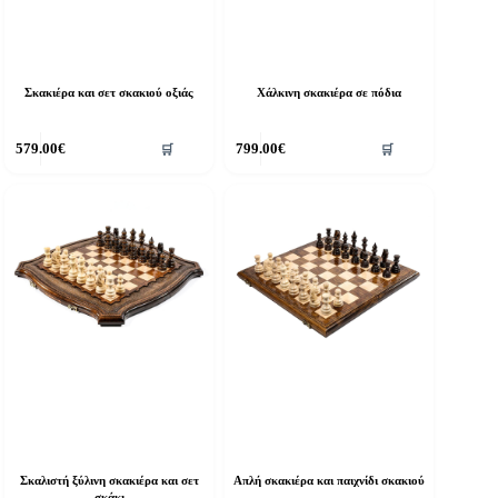
Σκακιέρα και σετ σκακιού οξιάς
Χάλκινη σκακιέρα σε πόδια
579.00
€
799.00
€
🛒
🛒
Σκαλιστή ξύλινη σκακιέρα και σετ
Απλή σκακιέρα και παιχνίδι σκακιού
σκάκι