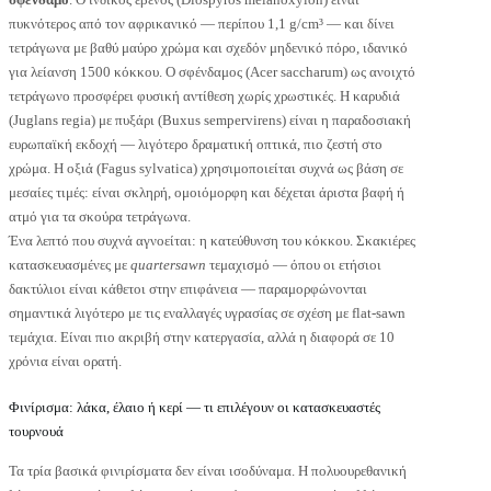
πυκνότερος από τον αφρικανικό — περίπου 1,1 g/cm³ — και δίνει
τετράγωνα με βαθύ μαύρο χρώμα και σχεδόν μηδενικό πόρο, ιδανικό
για λείανση 1500 κόκκου. Ο σφένδαμος (Acer saccharum) ως ανοιχτό
τετράγωνο προσφέρει φυσική αντίθεση χωρίς χρωστικές. Η καρυδιά
(Juglans regia) με πυξάρι (Buxus sempervirens) είναι η παραδοσιακή
ευρωπαϊκή εκδοχή — λιγότερο δραματική οπτικά, πιο ζεστή στο
χρώμα. Η οξιά (Fagus sylvatica) χρησιμοποιείται συχνά ως βάση σε
μεσαίες τιμές: είναι σκληρή, ομοιόμορφη και δέχεται άριστα βαφή ή
ατμό για τα σκούρα τετράγωνα.
Ένα λεπτό που συχνά αγνοείται: η κατεύθυνση του κόκκου. Σκακιέρες
κατασκευασμένες με
quartersawn
τεμαχισμό — όπου οι ετήσιοι
δακτύλιοι είναι κάθετοι στην επιφάνεια — παραμορφώνονται
σημαντικά λιγότερο με τις εναλλαγές υγρασίας σε σχέση με flat-sawn
τεμάχια. Είναι πιο ακριβή στην κατεργασία, αλλά η διαφορά σε 10
χρόνια είναι ορατή.
Φινίρισμα: λάκα, έλαιο ή κερί — τι επιλέγουν οι κατασκευαστές
τουρνουά
Τα τρία βασικά φινιρίσματα δεν είναι ισοδύναμα. Η πολυουρεθανική