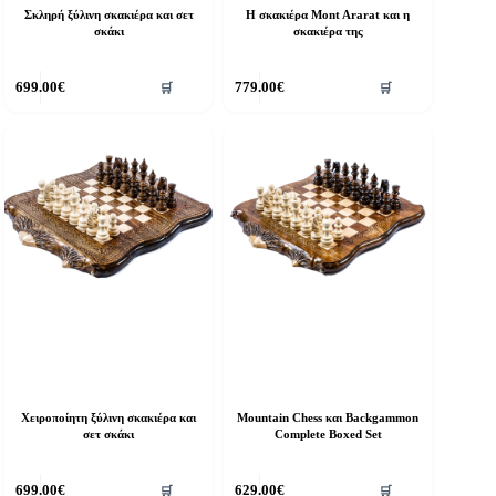
Σκληρή ξύλινη σκακιέρα και σετ
Η σκακιέρα Mont Ararat και η
σκάκι
σκακιέρα της
699.00
€
779.00
€
🛒
🛒
Χειροποίητη ξύλινη σκακιέρα και
Mountain Chess και Backgammon
σετ σκάκι
Complete Boxed Set
699.00
€
629.00
€
🛒
🛒