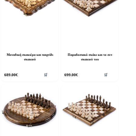
Μοναδική σκακιέρα και παιχνίδι
Παραδοσιακό σκάκι και το σετ
σκακιού
σκακιού του
689.00
€
699.00
€
🛒
🛒