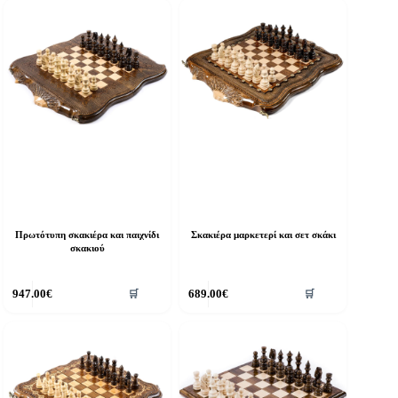
Πρωτότυπη σκακιέρα και παιχνίδι
Σκακιέρα μαρκετερί και σετ σκάκι
σκακιού
947.00
€
689.00
€
🛒
🛒