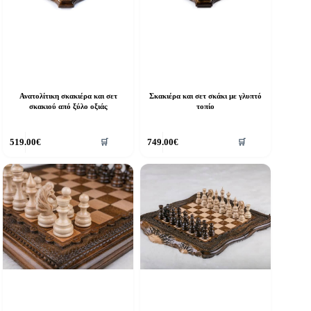
Ανατολίτικη σκακιέρα και σετ
Σκακιέρα και σετ σκάκι με γλυπτό
σκακιού από ξύλο οξιάς
τοπίο
519.00
€
749.00
€
🛒
🛒