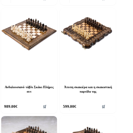
Ανδαλουσιανό τάβλι Σκάκι Πλήρες
Άτυπη σκακιέρα και η σκακιστική
σετ
παρτίδα της
989.00
€
599.00
€
🛒
🛒