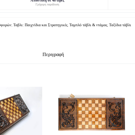
Αποστολή σε 48 ώρες
Γρήγορη παράδοση
οσφορών
,
Ταβλι: Παιχνίδια και Στρατηγικές
,
Ταμπλό τάβλι & ντάμας
,
Ταξίδια τάβλι
Περιγραφή