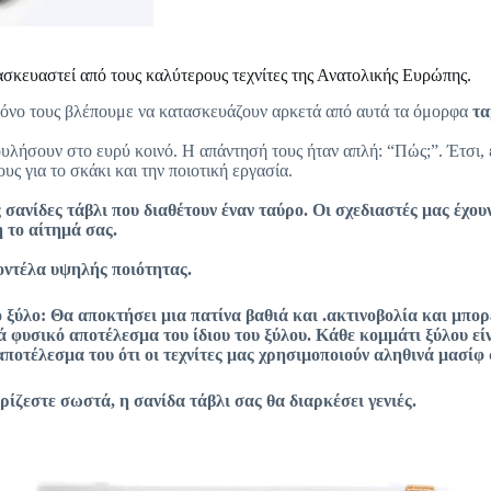
ασκευαστεί από τους καλύτερους τεχνίτες της Ανατολικής Ευρώπης.
χρόνο τους βλέπουμε να κατασκευάζουν αρκετά από αυτά τα όμορφα
τα
ουλήσουν στο ευρύ κοινό. Η απάντησή τους ήταν απλή: “Πώς;”. Έτσι,
υς για το σκάκι και την ποιοτική εργασία.
ς σανίδες τάβλι που διαθέτουν έναν
ταύρο
. Οι σχεδιαστές μας έχο
 το αίτημά σας.
μοντέλα υψηλής ποιότητας.
ό ξύλο: Θα αποκτήσει μια πατίνα
βαθιά
και
.
ακτινοβολία
και μπορ
 φυσικό αποτέλεσμα του ίδιου του ξύλου. Κάθε κομμάτι ξύλου είν
αποτέλεσμα του ότι οι τεχνίτες μας χρησιμοποιούν αληθινά μασίφ
ιρίζεστε σωστά,
η σανίδα τάβλι σας θα διαρκέσει
γενιές
.