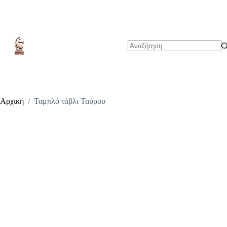
Μετάβαση
στο
περιεχόμενο
No
results
Αρχική
/
Ταμπλό τάβλι Ταύρου