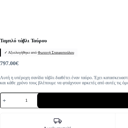
Ταμπλό τάβλι Ταύρου
✓ Αξιολογήθηκε από
Φωτεινή Σταυροπούλου
797.00
€
Αυτή η υπέροχη σανίδα τάβλι διαθέτει έναν ταύρο. Έχει κατασκευαστ
και κάθε χρόνο τους βλέπουμε να φτιάχνουν αρκετές από αυτές τις όμ
Ταμπλό
τάβλι
Ταύρου
ποσότητα