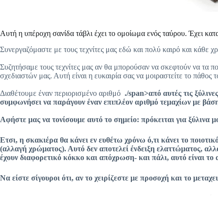
Αυτή η υπέροχη σανίδα τάβλι έχει το ομοίωμα ενός ταύρου. Έχει κατ
Συνεργαζόμαστε με τους τεχνίτες μας εδώ και πολύ καιρό και κάθε 
Συζητήσαμε τους τεχνίτες μας αν θα μπορούσαν να σκεφτούν να τα π
σχεδιαστών μας. Αυτή είναι η ευκαιρία σας να μοιραστείτε το πάθος το
Διαθέτουμε έναν περιορισμένο αριθμό
./span>από αυτές τις ξύλινε
συμφωνήσει να παράγουν έναν επιπλέον αριθμό τεμαχίων με βάση
Αφήστε μας να τονίσουμε αυτό το σημείο: πρόκειται για ξύλινα 
Ετσι, η σκακιέρα θα κάνει εν ευθέτω χρόνω ό,τι κάνει το ποιοτικ
(αλλαγή χρώματος). Αυτό δεν αποτελεί ένδειξη ελαττώματος, αλλά
έχουν διαφορετικό κόκκο και απόχρωση- και πάλι, αυτό είναι το 
Να είστε σίγουροι ότι, αν το χειρίζεστε με προσοχή και το μεταχε