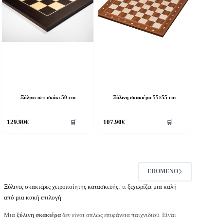
Ξύλινο σετ σκάκι 50 cm
Ξύλινη σκακιέρα 55×55 cm
129.90
€
107.90
€
🛒
🛒
ΕΠΌΜΕΝΟ
Ξύλινες σκακιέρες χειροποίητης κατασκευής: τι ξεχωρίζει μια καλή
από μια κακή επιλογή
Μια
ξύλινη σκακιέρα
δεν είναι απλώς επιφάνεια παιχνιδιού. Είναι