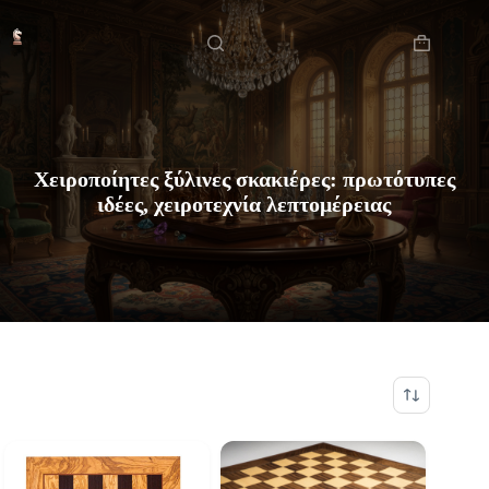
Μετάβαση
Αρχική
στο
περιεχόμενο
Καλάθι
Αγορών
Χειροποίητες ξύλινες σκακιέρες: πρωτότυπες
ιδέες, χειροτεχνία λεπτομέρειας