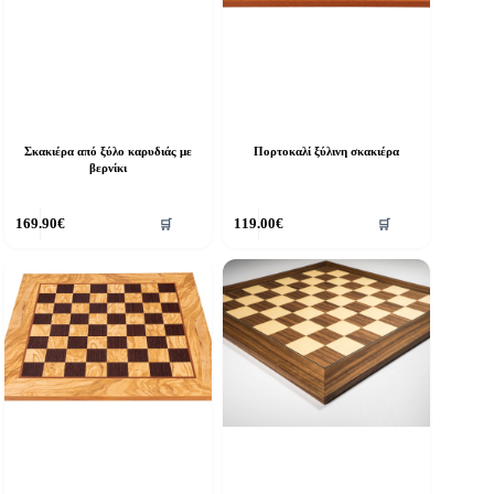
Σκακιέρα από ξύλο καρυδιάς με
Πορτοκαλί ξύλινη σκακιέρα
βερνίκι
169.90
€
119.00
€
🛒
🛒