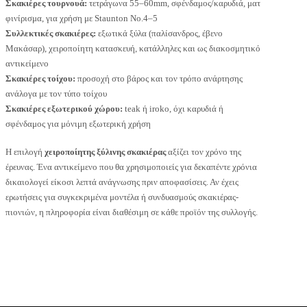
Σκακιέρες τουρνουά:
τετράγωνα 55–60mm, σφένδαμος/καρυδιά, ματ
φινίρισμα, για χρήση με Staunton No.4–5
Συλλεκτικές σκακιέρες:
εξωτικά ξύλα (παλίσανδρος, έβενο
Μακάσαρ), χειροποίητη κατασκευή, κατάλληλες και ως διακοσμητικό
αντικείμενο
Σκακιέρες τοίχου:
προσοχή στο βάρος και τον τρόπο ανάρτησης
ανάλογα με τον τύπο τοίχου
Σκακιέρες εξωτερικού χώρου:
teak ή iroko, όχι καρυδιά ή
σφένδαμος για μόνιμη εξωτερική χρήση
Η επιλογή
χειροποίητης ξύλινης σκακιέρας
αξίζει τον χρόνο της
έρευνας. Ένα αντικείμενο που θα χρησιμοποιείς για δεκαπέντε χρόνια
δικαιολογεί είκοσι λεπτά ανάγνωσης πριν αποφασίσεις. Αν έχεις
ερωτήσεις για συγκεκριμένα μοντέλα ή συνδυασμούς σκακιέρας-
πιονιών, η πληροφορία είναι διαθέσιμη σε κάθε προϊόν της συλλογής.