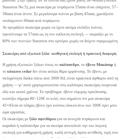
βασιλιά. Στην πράξη: αν τα πιόνια σας έχουν βάση 38–40mm (τυπικό
Staunton No.5), μια σκακιέρα με τετράγωνα 55mm είναι ελάχιστο, 57–
58mm είναι άνετο. Σε μεγαλύτερα πιόνια με βάση 45mm, χρειάζεστε
τουλάχιστον 60mm ανά τετράγωνο.
Αν αγοράζετε σκακιέρα χωρίς να έχετε ακόμα επιλέξει πιόνια,
προτείνουμε τα 57mm ως τη πιο ευέλικτη επιλογή — ταιριάζει με το
80% των πιονιών Staunton στο εμπόριο χωρίς να δείχνει στριμωγμένη.
Σκακιέρες από εξωτικά ξύλα: αισθητική επιλογή ή πρακτική διαφορά;
Η χρήση εξωτικών ξύλων όπως το
παλίσανδρο
, το
έβενο Μακάσαρ
ή
το
κόκκινο cedar
δεν είναι απλώς θέμα εμφάνισης. Το έβενο, με
σκληρότητα Janka πάνω από 3000 lbf, είναι πρακτικά άφθαρτο από τη
χρήση — γι’ αυτό χρησιμοποιείται στις καλύτερες σκακιέρες τουρνουά
εδώ και εκατό χρόνια. Το πρόβλημα: έβενο νόμιμης προέλευσης
κοστίζει σήμερα 80–120€ το κιλό, που σημαίνει ότι μια σκακιέρα
45×45cm σε πλήρες έβενο έχει κόστος υλικού άνω των 300€ πριν μπει
ώρα εργασίας.
Οι σκακιέρες με
ξύλο σφενδάμου
για τα ανοιχτά τετράγωνα και
καρυδιά ή παλίσανδρο για τα σκούρα αποτελούν την πιο λογική
επιλογή για καθημερινή χρήση: καλή αντοχή, άρτια αντίθεση, τιμή που