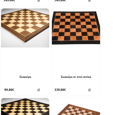
349.00
€
549.00
€
🛒
🛒
Σκακιέρα
Σκακιέρα σε στυλ αντίκα
99.00
€
339.00
€
🛒
🛒