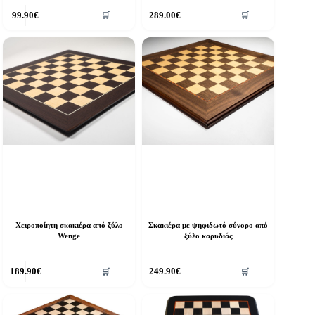
99.90
€
289.00
€
🛒
🛒
Χειροποίητη σκακιέρα από ξύλο
Σκακιέρα με ψηφιδωτό σύνορο από
Wenge
ξύλο καρυδιάς
189.90
€
249.90
€
🛒
🛒