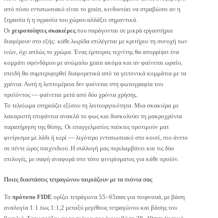
από πόσο εντυπωσιακό είναι το grain, κινδυνεύει να στραβώσει αν η
ξηρασία ή η υγρασία του χώρου αλλάξει σημαντικά.
Οι
χειροποίητες σκακιέρες
που παράγονται σε μικρά εργαστήρια
διαφέρουν στο εξής: κάθε λωρίδα επιλέγεται με κριτήριο τη συνοχή των
ινών, όχι απλώς το χρώμα. Ένας έμπειρος τεχνίτης θα απορρίψει ένα
κομμάτι σφενδάμου με ανώμαλο grain ακόμα και αν φαίνεται ωραίο,
επειδή θα συμπεριφερθεί διαφορετικά από τα γειτονικά κομμάτια με τα
χρόνια. Αυτή η λεπτομέρεια δεν φαίνεται στη φωτογραφία του
προϊόντος — φαίνεται μετά από δύο χρόνια χρήσης.
Το τελείωμα επηρεάζει εξίσου τη λειτουργικότητα. Μια σκακιέρα με
λακαριστή επιφάνεια ανακλά το φως και δυσκολεύει τη μακροχρόνια
παρατήρηση της θέσης. Οι επαγγελματίες παίκτες προτιμούν ματ
φινίρισμα με λάδι ή κερί — λιγότερο εντυπωσιακό στο κουτί, πιο άνετο
σε πέντε ώρες παιχνιδιού. Η συλλογή μας περιλαμβάνει και τις δύο
επιλογές, με σαφή αναφορά στο τύπο φινιρίσματος για κάθε προϊόν.
Ποιες διαστάσεις τετραγώνου ταιριάζουν με τα πιόνια σας
Το
πρότυπο FIDE
ορίζει τετράγωνα 55–65mm για τουρνουά, με βάση
αναλογία 1:1 έως 1:1,2 μεταξύ μεγέθους τετραγώνου και βάσης του