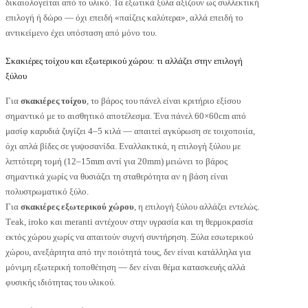
δικαιολογείται από το υλικό. Τα εξωτικά ξύλα αξίζουν ως συλλεκτική
επιλογή ή δώρο — όχι επειδή «παίζεις καλύτερα», αλλά επειδή το
αντικείμενο έχει υπόσταση από μόνο του.
Σκακιέρες τοίχου και εξωτερικού χώρου: τι αλλάζει στην επιλογή
ξύλου
Για
σκακιέρες τοίχου
, το βάρος του πάνελ είναι κριτήριο εξίσου
σημαντικό με το αισθητικό αποτέλεσμα. Ένα πάνελ 60×60cm από
μασίφ καρυδιά ζυγίζει 4–5 κιλά — απαιτεί αγκύρωση σε τοιχοποιία,
όχι απλά βίδες σε γυψοσανίδα. Εναλλακτικά, η επιλογή ξύλου με
λεπτότερη τομή (12–15mm αντί για 20mm) μειώνει το βάρος
σημαντικά χωρίς να θυσιάζει τη σταθερότητα αν η βάση είναι
πολυστρωματικό ξύλο.
Για
σκακιέρες εξωτερικού χώρου
, η επιλογή ξύλου αλλάζει εντελώς.
Τeak, iroko και meranti αντέχουν στην υγρασία και τη θερμοκρασία
εκτός χώρου χωρίς να απαιτούν συχνή συντήρηση. Ξύλα εσωτερικού
χώρου, ανεξάρτητα από την ποιότητά τους, δεν είναι κατάλληλα για
μόνιμη εξωτερική τοποθέτηση — δεν είναι θέμα κατασκευής αλλά
φυσικής ιδιότητας του υλικού.