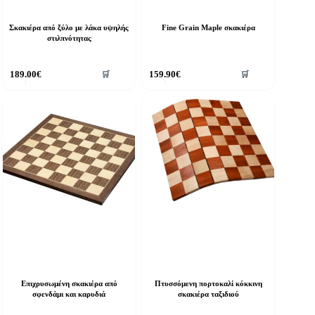
Σκακιέρα από ξύλο με λάκα υψηλής
Fine Grain Maple σκακιέρα
στιλπνότητας
189.00
€
159.90
€
🛒
🛒
Επιχρυσωμένη σκακιέρα από
Πτυσσόμενη πορτοκαλί κόκκινη
σφενδάμι και καρυδιά
σκακιέρα ταξιδιού