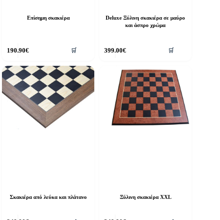
Επίσημη σκακιέρα
Deluxe Ξύλινη σκακιέρα σε μαύρο
και άσπρο χρώμα
190.90
€
399.00
€
🛒
🛒
Σκακιέρα από λεύκα και πλάτανο
Ξύλινη σκακιέρα XXL