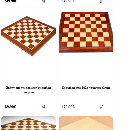
249.90
€
349.90
€
🛒
🛒
Ξύλινη μη πτυσσόμενη σκακιέρα
Σκακιέρα από ξύλο τριανταφυλλιάς
από μαόνι
89.90
€
479.90
€
🛒
🛒