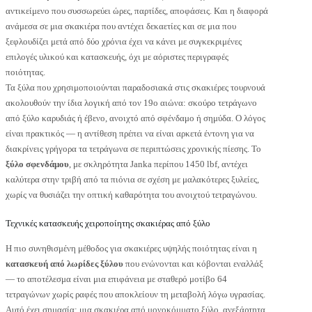
αντικείμενο που συσσωρεύει ώρες, παρτίδες, αποφάσεις. Και η διαφορά
ανάμεσα σε μια σκακιέρα που αντέχει δεκαετίες και σε μια που
ξεφλουδίζει μετά από δύο χρόνια έχει να κάνει με συγκεκριμένες
επιλογές υλικού και κατασκευής, όχι με αόριστες περιγραφές
ποιότητας.
Τα ξύλα που χρησιμοποιούνται παραδοσιακά στις σκακιέρες τουρνουά
ακολουθούν την ίδια λογική από τον 19ο αιώνα: σκούρο τετράγωνο
από ξύλο καρυδιάς ή έβενο, ανοιχτό από σφένδαμο ή σημύδα. Ο λόγος
είναι πρακτικός — η αντίθεση πρέπει να είναι αρκετά έντονη για να
διακρίνεις γρήγορα τα τετράγωνα σε περιπτώσεις χρονικής πίεσης. Το
ξύλο σφενδάμου
, με σκληρότητα Janka περίπου 1450 lbf, αντέχει
καλύτερα στην τριβή από τα πιόνια σε σχέση με μαλακότερες ξυλείες,
χωρίς να θυσιάζει την οπτική καθαρότητα του ανοιχτού τετραγώνου.
Τεχνικές κατασκευής χειροποίητης σκακιέρας από ξύλο
Η πιο συνηθισμένη μέθοδος για σκακιέρες υψηλής ποιότητας είναι η
κατασκευή από λωρίδες ξύλου
που ενώνονται και κόβονται εναλλάξ
— το αποτέλεσμα είναι μια επιφάνεια με σταθερό μοτίβο 64
τετραγώνων χωρίς ραφές που αποκλείουν τη μεταβολή λόγω υγρασίας.
Αυτό έχει σημασία: μια σκακιέρα από μονοκόμματο ξύλο, ανεξάρτητα