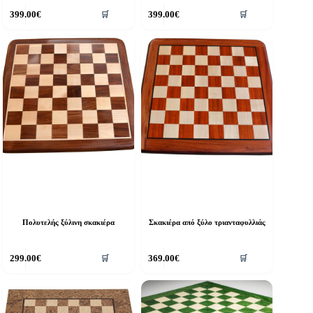
399.00
€
399.00
€
🛒
🛒
Πολυτελής ξύλινη σκακιέρα
Σκακιέρα από ξύλο τριανταφυλλιάς
299.00
€
369.00
€
🛒
🛒