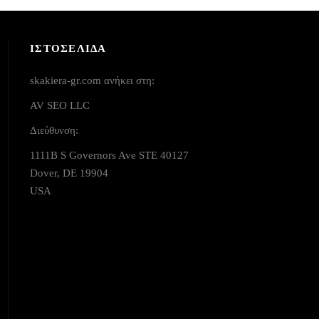
ΙΣΤΟΣΕΛΙΔΑ
skakiera-gr.com ανήκει στη:
AV SEO LLC
Διεύθυνση:
1111B S Governors Ave STE 40127
Dover, DE 19904
USA