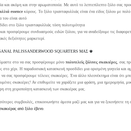
ιία και ακόμη και στην αρωματοποιία. Με αυτό το λεπτεπίλεπτο ξύλο σας πρ
υλλιά essence
κύρους. Το ξύλο τριανταφυλλιάς είναι ένα είδος ξύλου με πολ
 του είναι αυτό
δίδει στο ξύλο τριανταφυλλιάς τόση πολυτιμότητα
ό και προσφέρουμε συνδυασμούς ειδών ξύλου, για να αναδείξουμε τις διαφορ
ακές δεξιότητες μαρκετερί.
ISANAL PALISSANDERWOOD SQUARTERS ΜΑΣ ♚
ύμαστε στο να σας προσφέρουμε μόνο
πολυτελείς ξύλινες σκακιέρες
, σας π
ς στο χέρι. Η παραδοσιακή κατασκευή προσδίδει μια ορισμένη γοητεία και α
 να σας προσφέρουμε τέλειες σκακιέρες. Ένα άλλο πλεονέκτημα είναι ότι μ
υμένες σκακιέρες! Αν επιθυμείτε να χαράξετε μια φράση, μια ημερομηνία, μ
άρη στη χειροποίητη κατασκευή των σκακιέρας μας.
σσότερες συμβουλές, επικοινωνήστε άμεσα μαζί μας και για να ξεκινήσετε τ
σκακιέρας από ξύλο έβενο
.