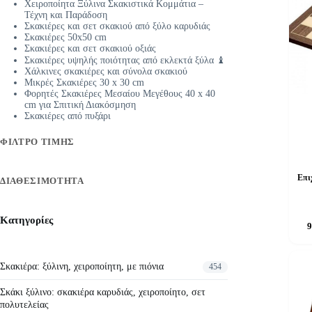
Χειροποίητα Ξύλινα Σκακιστικά Κομμάτια –
Τέχνη και Παράδοση
Σκακιέρες και σετ σκακιού από ξύλο καρυδιάς
Σκακιέρες 50x50 cm
Σκακιέρες και σετ σκακιού οξιάς
Σκακιέρες υψηλής ποιότητας από εκλεκτά ξύλα ♝
Χάλκινες σκακιέρες και σύνολα σκακιού
Μικρές Σκακιέρες 30 x 30 cm
Φορητές Σκακιέρες Μεσαίου Μεγέθους 40 x 40
cm για Σπιτική Διακόσμηση
Σκακιέρες από πυξάρι
ΦΊΛΤΡΟ ΤΙΜΉΣ
Επι
ΔΙΑΘΕΣΙΜΌΤΗΤΑ
Kατηγορίες
9
Σκακιέρα: ξύλινη, χειροποίητη, με πιόνια
454
Σκάκι ξύλινο: σκακιέρα καρυδιάς, χειροποίητο, σετ
πολυτελείας