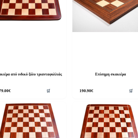
κιέρα από ινδικό ξύλο τριανταφυλλιάς
Επίσημη σκακιέρα
79.00
€
🛒
190.90
€
🛒