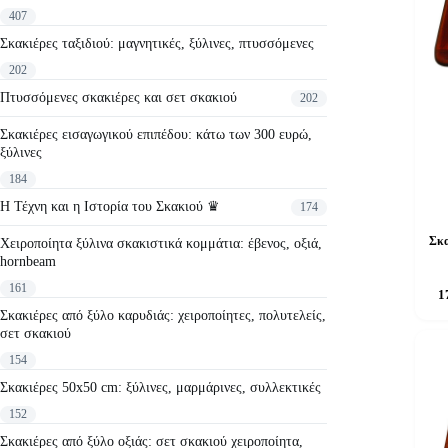
407
Σκακιέρες ταξιδιού: μαγνητικές, ξύλινες, πτυσσόμενες
202
Πτυσσόμενες σκακιέρες και σετ σκακιού
202
Σκακιέρες εισαγωγικού επιπέδου: κάτω των 300 ευρώ,
ξύλινες
184
Η Τέχνη και η Ιστορία του Σκακιού ♛
174
Σκα
Χειροποίητα ξύλινα σκακιστικά κομμάτια: έβενος, οξιά,
hornbeam
161
1
Σκακιέρες από ξύλο καρυδιάς: χειροποίητες, πολυτελείς,
σετ σκακιού
154
Σκακιέρες 50x50 cm: ξύλινες, μαρμάρινες, συλλεκτικές
152
Σκακιέρες από ξύλο οξιάς: σετ σκακιού χειροποίητα,