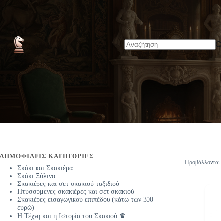
Μετάβαση
Αρχική
στο
περιεχόμενο
No
results
ΔΗΜΟΦΙΛΕΊΣ ΚΑΤΗΓΟΡΊΕΣ
Προβάλλονται 
Σκάκι και Σκακιέρα
Σκάκι Ξύλινο
Σκακιέρες και σετ σκακιού ταξιδιού
Πτυσσόμενες σκακιέρες και σετ σκακιού
Σκακιέρες εισαγωγικού επιπέδου (κάτω των 300
ευρώ)
Η Τέχνη και η Ιστορία του Σκακιού ♛