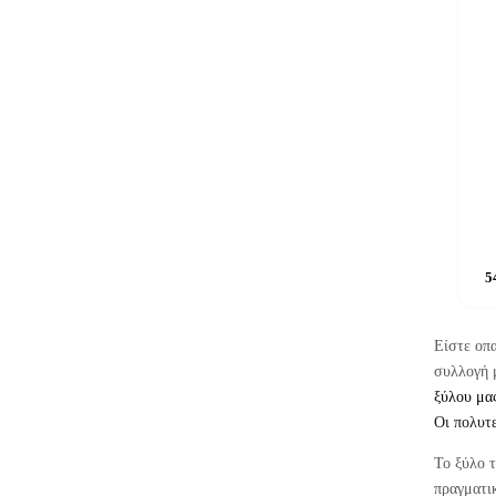
5
Είστε οπ
συλλογή 
ξύλου μα
Οι πολυτ
Το ξύλο τ
πραγματικ