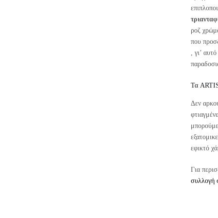
επιπλοπο
τριανταφ
ροζ χρώμα
που προσ
, γι’ αυτ
παραδοσι
Τα ART
Δεν αρκο
φτιαγμένε
μπορούμε
εξατομικε
εφικτό χ
Για περι
συλλογή 