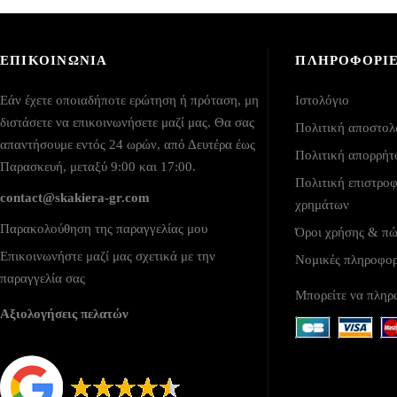
ΕΠΙΚΟΙΝΩΝΙΑ
ΠΛΗΡΟΦΟΡΙ
Εάν έχετε οποιαδήποτε ερώτηση ή πρόταση, μη
Ιστολόγιο
διστάσετε να επικοινωνήσετε μαζί μας. Θα σας
Πολιτική αποστο
απαντήσουμε εντός 24 ωρών, από Δευτέρα έως
Πολιτική απορρήτ
Παρασκευή, μεταξύ 9:00 και 17:00.
Πολιτική επιστρο
contact@skakiera-gr.com
χρημάτων
Παρακολούθηση της παραγγελίας μου
Όροι χρήσης & π
Επικοινωνήστε μαζί μας σχετικά με την
Νομικές πληροφο
παραγγελία σας
Μπορείτε να πληρ
Αξιολογήσεις πελατών