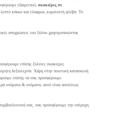
οσφέρουμε εξαιρετικές
σκακιέρες σε
ύ λεπτό κόκκο και ελαφρώς κυματιστή φλέβα. Το
ετικές αποχρώσεις του ξύλου χρησιμοποιώντας
ροσφέρουμε επίσης ξύλινες σκακιέρες
μίμητη δεξιοτεχνία. Χάρη στην ποιοτική κατασκευή
πορούμε επίσης να σας προσφέρουμε
ικρά ονόματα & ονόματα, αυτό είναι απολύτως
η συμβουλευτική σας, σας προσφέρουμε την υπέροχη