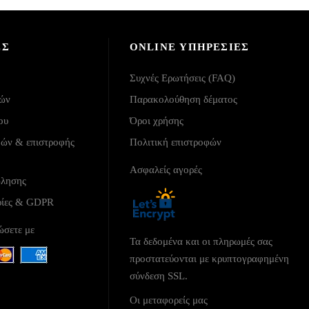
ΕΣ
ONLINE ΥΠΗΡΕΣΙΕΣ
Συχνές Ερωτήσεις (FAQ)
λών
Παρακολούθηση δέματος
ου
Όροι χρήσης
φών & επιστροφής
Πολιτική επιστροφών
Ασφαλείς αγορές
ώλησης
ρίες & GDPR
ώσετε με
Τα δεδομένα και οι πληρωμές σας
προστατεύονται με κρυπτογραφημένη
σύνδεση SSL.
Οι μεταφορείς μας