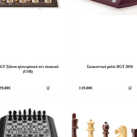
GT Ξύλινο ηλεκτρονικό σετ σκακιού
Σκακιστικό ρολόι DGT 2010
(USB)
29.00
€
🛒
119.00
€
🛒