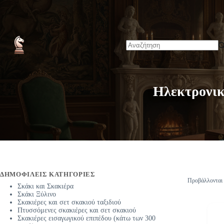
Μετάβαση
Αρχική
στο
περιεχόμενο
No
results
Ηλεκτρονικ
ΔΗΜΟΦΙΛΕΊΣ ΚΑΤΗΓΟΡΊΕΣ
Προβάλλονται 
Σκάκι και Σκακιέρα
Σκάκι Ξύλινο
Σκακιέρες και σετ σκακιού ταξιδιού
Πτυσσόμενες σκακιέρες και σετ σκακιού
Σκακιέρες εισαγωγικού επιπέδου (κάτω των 300