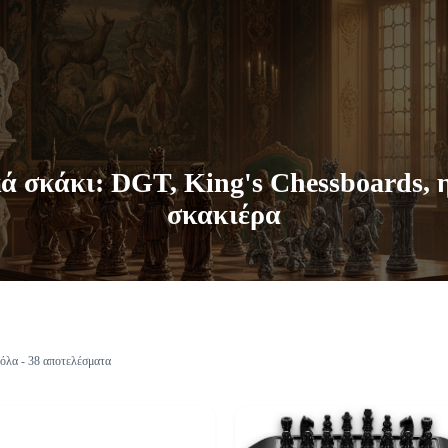
ά σκάκι: DGT, King's Chessboards, 
σκακιέρα
όλα - 38 αποτελέσματα