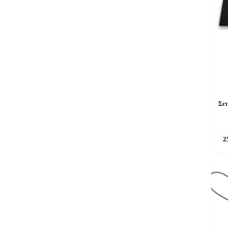
Σετ
2