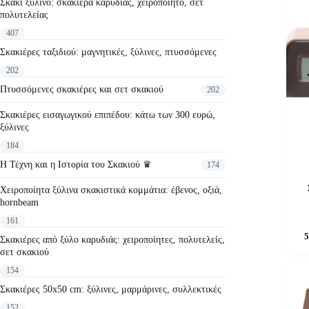
Σκάκι ξύλινο: σκακιέρα καρυδιάς, χειροποίητο, σετ
πολυτελείας
407
Σκακιέρες ταξιδιού: μαγνητικές, ξύλινες, πτυσσόμενες
202
Πτυσσόμενες σκακιέρες και σετ σκακιού
202
Σκακιέρες εισαγωγικού επιπέδου: κάτω των 300 ευρώ,
ξύλινες
184
Η Τέχνη και η Ιστορία του Σκακιού ♛
174
Χειροποίητα ξύλινα σκακιστικά κομμάτια: έβενος, οξιά,
hornbeam
161
5
Σκακιέρες από ξύλο καρυδιάς: χειροποίητες, πολυτελείς,
σετ σκακιού
154
Σκακιέρες 50x50 cm: ξύλινες, μαρμάρινες, συλλεκτικές
152