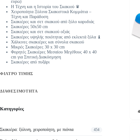
ευρώ)
Η Τέχνη και η Ιστορία του Σκακιού ♛
Χειροποίητα Ξύλινα Σκακιστικά Κομμάτια –
Τέχνη και Παράδοση
Σκακιέρες και σετ σκακιού από ξύλο καρυδιάς
Σκακιέρες 50x50 cm
Σκακιέρες και σετ σκακιού οξιάς
Σκακιέρες υψηλής ποιότητας από εκλεκτά ξύλα ♝
Χάλκινες σκακιέρες και σύνολα σκακιού
Μικρές Σκακιέρες 30 x 30 cm
Φορητές Σκακιέρες Μεσαίου Μεγέθους 40 x 40
cm για Σπιτική Διακόσμηση
Σκακιέρες από πυξάρι
ΦΊΛΤΡΟ ΤΙΜΉΣ
ΔΙΑΘΕΣΙΜΌΤΗΤΑ
Kατηγορίες
4
Σκακιέρα: ξύλινη, χειροποίητη, με πιόνια
454