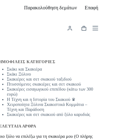
Παρακολούθηση δεμάτων
Επαφή
Καλάθι
Αγορών
ΗΜΟΦΙΛΕΊΣ ΚΑΤΗΓΟΡΊΕΣ
Σκάκι και Σκακιέρα
Σκάκι Ξύλινο
Σκακιέρες και σετ σκακιού ταξιδιού
Πτυσσόμενες σκακιέρες και σετ σκακιού
Σκακιέρες εισαγωγικού επιπέδου (κάτω των 300
ευρώ)
Η Τέχνη και η Ιστορία του Σκακιού ♛
Χειροποίητα Ξύλινα Σκακιστικά Κομμάτια –
Τέχνη και Παράδοση
Σκακιέρες και σετ σκακιού από ξύλο καρυδιάς
ΕΛΕΥΤΑΊΑ ΆΡΘΡΑ
ιο ξύλο να επιλέξω για τη σκακιέρα μου (Ο πλήρης