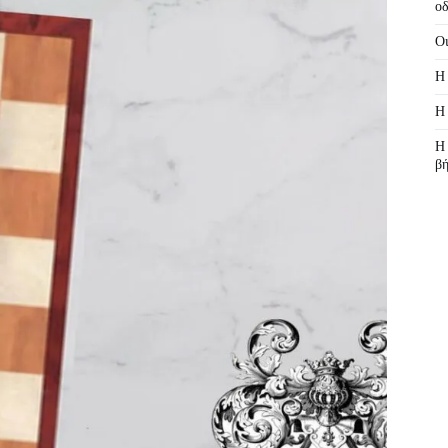
οδ
Οι
Η 
Η 
Η 
β