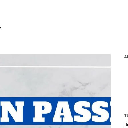
Δ
Τ
Πο