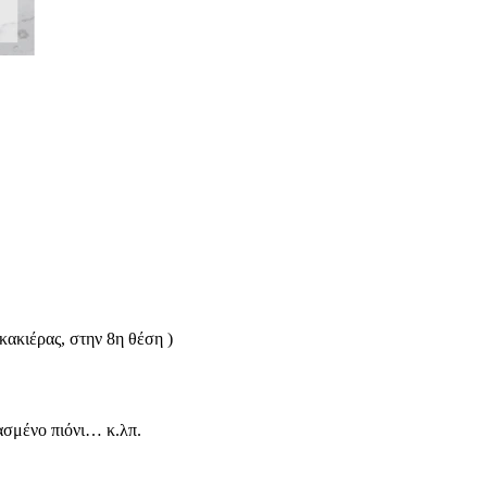
κακιέρας, στην 8η θέση )
ιασμένο πιόνι… κ.λπ.