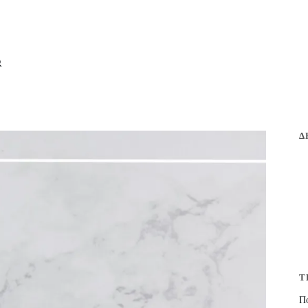
Δ
Τ
Πο