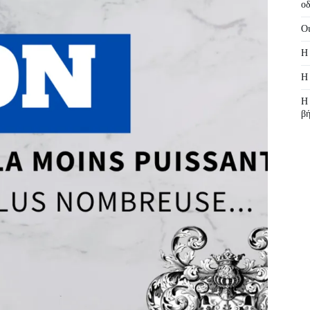
οδ
Οι
Η 
Η 
Η 
β