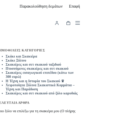
Παρακολούθηση δεμάτων
Επαφή
Καλάθι
Αγορών
ΗΜΟΦΙΛΕΊΣ ΚΑΤΗΓΟΡΊΕΣ
Σκάκι και Σκακιέρα
Σκάκι Ξύλινο
Σκακιέρες και σετ σκακιού ταξιδιού
Πτυσσόμενες σκακιέρες και σετ σκακιού
Σκακιέρες εισαγωγικού επιπέδου (κάτω των
300 ευρώ)
Η Τέχνη και η Ιστορία του Σκακιού ♛
Χειροποίητα Ξύλινα Σκακιστικά Κομμάτια –
Τέχνη και Παράδοση
Σκακιέρες και σετ σκακιού από ξύλο καρυδιάς
ΕΛΕΥΤΑΊΑ ΆΡΘΡΑ
ιο ξύλο να επιλέξω για τη σκακιέρα μου (Ο πλήρης