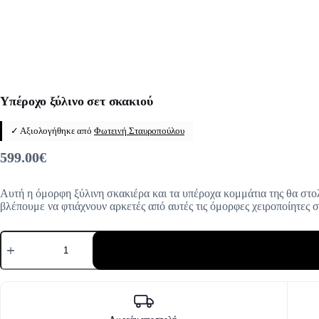
Υπέροχο ξύλινο σετ σκακιού
✓ Αξιολογήθηκε από
Φωτεινή Σταυροπούλου
599.00
€
Αυτή η όμορφη ξύλινη σκακιέρα και τα υπέροχα κομμάτια της θα στολ
βλέπουμε να φτιάχνουν αρκετές από αυτές τις όμορφες χειροποίητες σ
Υπέροχο
ξύλινο
σετ
σκακιού
ποσότητα