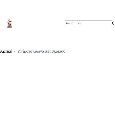
Μετάβαση
στο
περιεχόμενο
No
results
Αρχική
/
Υπέροχο ξύλινο σετ σκακιού