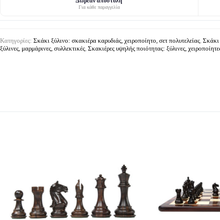
Δωρεάν αποστολή
Για κάθε παραγγελία
Κατηγορίες:
Σκάκι ξύλινο: σκακιέρα καρυδιάς, χειροποίητο, σετ πολυτελείας
,
Σκάκι 
ξύλινες, μαρμάρινες, συλλεκτικές
,
Σκακιέρες υψηλής ποιότητας: ξύλινες, χειροποίητες