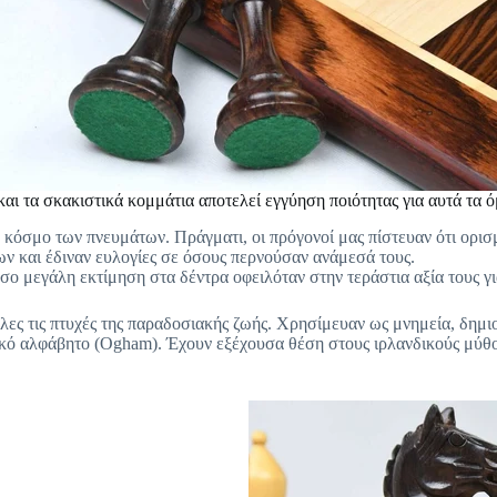
αι τα σκακιστικά κομμάτια αποτελεί εγγύηση ποιότητας για αυτά τα 
 κόσμο των πνευμάτων. Πράγματι, οι πρόγονοί μας πίστευαν ότι ορι
ν και έδιναν ευλογίες σε όσους περνούσαν ανάμεσά τους.
σο μεγάλη εκτίμηση στα δέντρα οφειλόταν στην τεράστια αξία τους γι
ες τις πτυχές της παραδοσιακής ζωής. Χρησίμευαν ως μνημεία, δημι
ικό αλφάβητο (Ogham). Έχουν εξέχουσα θέση στους ιρλανδικούς μύθου