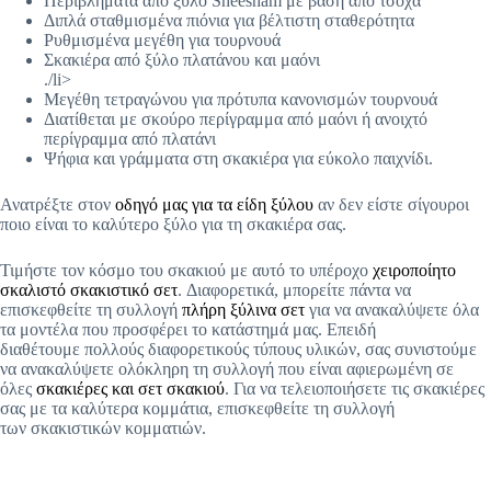
Περιβλήματα από ξύλο Sheesham με βάση από τσόχα
Διπλά σταθμισμένα πιόνια για βέλτιστη σταθερότητα
Ρυθμισμένα μεγέθη για τουρνουά
Σκακιέρα από ξύλο πλατάνου και μαόνι
./li>
Μεγέθη τετραγώνου για πρότυπα κανονισμών τουρνουά
Διατίθεται με σκούρο περίγραμμα από μαόνι ή ανοιχτό
περίγραμμα από πλατάνι
Ψήφια και γράμματα στη σκακιέρα για εύκολο παιχνίδι.
Ανατρέξτε στον
οδηγό μας για τα είδη ξύλου
αν δεν είστε σίγουροι
ποιο είναι το καλύτερο ξύλο για τη σκακιέρα σας.
Τιμήστε τον κόσμο του σκακιού με αυτό το υπέροχο
χειροποίητο
σκαλιστό σκακιστικό σετ
. Διαφορετικά, μπορείτε πάντα να
επισκεφθείτε τη συλλογή
πλήρη ξύλινα σετ
για να ανακαλύψετε όλα
τα μοντέλα που προσφέρει το κατάστημά μας. Επειδή
διαθέτουμε πολλούς διαφορετικούς τύπους υλικών, σας συνιστούμε
να ανακαλύψετε ολόκληρη τη συλλογή που είναι αφιερωμένη σε
όλες
σκακιέρες και σετ σκακιού
. Για να τελειοποιήσετε τις σκακιέρες
σας με τα καλύτερα κομμάτια, επισκεφθείτε τη συλλογή
των σκακιστικών κομματιών.