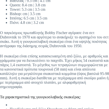
Βασιλιάς : 9.3 cm | 4.1 cm
Queen: 8.4 cm | 3.8 cm
Tower: 5.3 cm | 3.5 cm
Bishop: cm | 3.5 cm
Ιππότης: 6.5 cm | 3.5 cm
Πιόνι: 4.8 cm | 3.2 cm
Ο παγκόσμιος πρωταθλητής Bobby Fischer αγόρασε ένα σετ
Dubrovnik το 1970 και αργότερα το ανακήρυξε το αγαπημένο του σετ
σκάκι. Αυτή η γιουγκοσλαβική σκακιέρα είναι ένα υψηλής ποιότητας
αντίγραφο της διάσημης σειράς Dubrovnik του 1950.
Η σκακιέρα είναι επίσης κατασκευασμένη από ξύλο, με αριθμούς και
γράμματα για να διευκολύνει το παιχνίδι. Έχει μήκος 54 εκατοστά και
πάχος 1,4 εκατοστά. Το μέγεθος των τετραγώνων συμμορφώνεται με
τα κανονιστικά πρότυπα τουρνουά (58 mm) και είναι απόλυτα
κατάλληλο για μεγαλύτερα σκακιστικά κομμάτια (ύψος βασιλιά 95-98
mm). Αυτή η σκακιέρα διατίθεται με περίγραμμα από σκούρο μαόνι ή
με περίγραμμα από ανοιχτό πλατάνι, με αλφαριθμητική
σημειογραφία.
Τα χαρακτηριστικά της γιουγκοσλαβικής σκακιέρας: