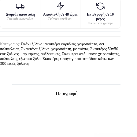
Δωρεάν αποστολή
Αποστολή σε 48 ώρες
Επιστροφή σε 10
Για κάθε παραγγελία
Γρήγορη παράδοση
μέρες
Εύκολα και γρήγορα
Κατηγορίες:
Σκάκι ξύλινο: σκακιέρα καρυδιάς, χειροποίητο, σετ
πολυτελείας
,
Σκακιέρα: ξύλινη, χειροποίητη, με πιόνια
,
Σκακιέρες 50x50
cm: ξύλινες, μαρμάρινες, συλλεκτικές
,
Σκακιέρες από μαόνι: χειροποίητες,
πολυτελείς, εξωτικό ξύλο
,
Σκακιέρες εισαγωγικού επιπέδου: κάτω των
300 ευρώ, ξύλινες
Περιγραφή