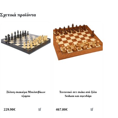
Σχετικά προϊόντα
Ξύλινη σκακιέρα Μπολσεβίκων
Τευτονικό σετ σκάκι από ξύλο
τζαμπο
Sesham και σφενδάμι
229.90
€
467.00
€
🛒
🛒