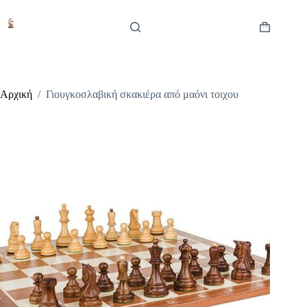
Μετάβαση
στο
περιεχόμενο
Καλάθι
Αγορών
Αρχική
/
Γιουγκοσλαβική σκακιέρα από μαόνι τοιχου