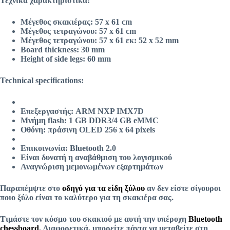
Τεχνικά χαρακτηριστικά:
Μέγεθος σκακιέρας: 57 x 61 cm
Μέγεθος τετραγώνου: 57 x 61 cm
Μέγεθος τετραγώνου: 57 x 61 εκ: 52 x 52 mm
Board thickness: 30 mm
Height of side legs: 60 mm
Technical specifications:
Επεξεργαστής: ARM NXP IMX7D
Μνήμη flash: 1 GB DDR3/4 GB eMMC
Οθόνη: πράσινη OLED 256 x 64 pixels
Επικοινωνία: Bluetooth 2.0
Είναι δυνατή η αναβάθμιση του λογισμικού
Αναγνώριση μεμονωμένων εξαρτημάτων
Παραπέμψτε στο
οδηγό για τα είδη ξύλου
αν δεν είστε σίγουροι
ποιο ξύλο είναι το καλύτερο για τη σκακιέρα σας.
Τιμάστε τον κόσμο του σκακιού με αυτή την υπέροχη
Bluetooth
chessboard
. Διαφορετικά, μπορείτε πάντα να μεταβείτε στη