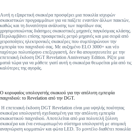
Αυτή η εξαιρετική σκακιέρα προσφέρει μια ποικιλία ισχυρών
σκακιστικών προγραμμάτων για να παίζετε εναντίον άλλων παικτών,
καθώς και τη δυνατότητα ανάλυσης των παρτίδων σας
χρησιμοποιώντας διάσημες σκακιστικές μηχανές παγκόσμιας κλάσης.
Περιλαμβάνει επίσης προαιρετικές ρετρό μηχανές και μια σειρά από
χειροποίητες ηλεκτρονικές σκακιέρες που συμπληρώνουν την
εμπειρία του παιχνιδιού σας. Με αυξημένο ELO 3000+ και νέο
ταχύτερο πολυπύρηνο επεξεργαστή, δεν θα απογοητευτείτε με την
επετειακή έκδοση DGT Revelation Anniversary Edition. Ρίξτε μια
ματιά τώρα για να μάθετε γιατί αυτή η σκακιέρα θεωρείται μία από τις
καλύτερες της αγοράς.
Ο κορυφαίος υπολογιστής σκακιού για την απόλυτη εμπειρία
παιχνιδιού: το Revelation από την DGT.
Η επετειακή έκδοση DGT Revelation είναι μια υψηλής ποιότητας
σκακιέρα υπολογιστή σχεδιασμένη για την απόλυτη εμπειρία
σκακιστικού παιχνιδιού. Αποτελείται από μια πολυτελή ξύλινη
σκακιέρα και ένα ενσωματωμένο σύστημα υπολογιστή με ατομική
αναγνώριση κομματιών και φώτα LED. Το μοντέλο διαθέτει ποικιλία