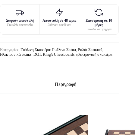
Δωρεάν αποστολή
Αποστολή σε 48 ώρες
Επιστροφή σε 10
Για κάθε παραγγελία
Γρήγορη παράδοση
μέρες
Εύκολα και γρήγορα
Κατηγορίες:
Γυάλινη Σκακιέρα: Γυάλινο Σκάκι, Ρολόι Σκακιού
,
Ηλεκτρονικά σκάκι: DGT, King's Chessboards, ηλεκτρονική σκακιέρα
Περιγραφή