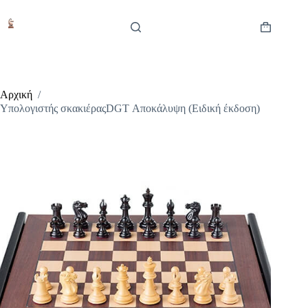
Μετάβαση
στο
περιεχόμενο
Καλάθι
Αγορών
Αρχική
/
Υπολογιστής σκακιέραςDGT Αποκάλυψη (Ειδική έκδοση)