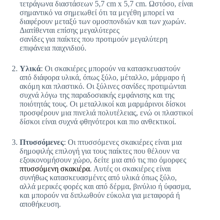
τετράγωνα διαστάσεων 5,7 cm x 5,7 cm. Ωστόσο, είναι
σημαντικό να σημειωθεί ότι τα μεγέθη μπορεί να
διαφέρουν μεταξύ των ομοσπονδιών και των χωρών.
Διατίθενται επίσης μεγαλύτερες
σανίδες για παίκτες που προτιμούν μεγαλύτερη
επιφάνεια παιχνιδιού.
Υλικά
: Οι σκακιέρες μπορούν να κατασκευαστούν
από διάφορα υλικά, όπως ξύλο, μέταλλο, μάρμαρο ή
ακόμη και πλαστικό. Οι ξύλινες σανίδες προτιμώνται
συχνά λόγω της παραδοσιακής εμφάνισης και της
ποιότητάς τους. Οι μεταλλικοί και μαρμάρινοι δίσκοι
προσφέρουν μια πινελιά πολυτέλειας, ενώ οι πλαστικοί
δίσκοι είναι συχνά φθηνότεροι και πιο ανθεκτικοί.
Πτυσσόμενες
: Οι πτυσσόμενες σκακιέρες είναι μια
δημοφιλής επιλογή για τους παίκτες που θέλουν να
εξοικονομήσουν χώρο, δείτε μια από τις πιο όμορφες
πτυσσόμενη σκακιέρα
. Αυτές οι σκακιέρες είναι
συνήθως κατασκευασμένες από υλικά όπως ξύλο,
αλλά μερικές φορές και από δέρμα, βινύλιο ή ύφασμα,
και μπορούν να διπλωθούν εύκολα για μεταφορά ή
αποθήκευση.