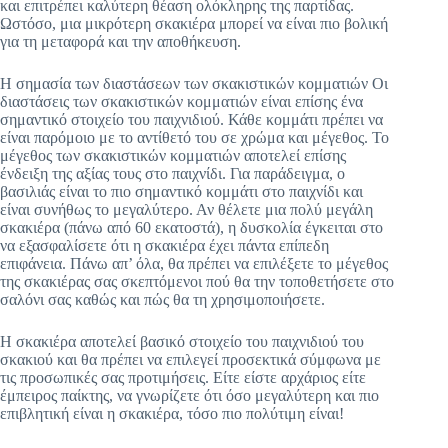
και επιτρέπει καλύτερη θέαση ολόκληρης της παρτίδας.
Ωστόσο, μια μικρότερη σκακιέρα μπορεί να είναι πιο βολική
για τη μεταφορά και την αποθήκευση.
Η σημασία των διαστάσεων των σκακιστικών κομματιών Οι
διαστάσεις των σκακιστικών κομματιών είναι επίσης ένα
σημαντικό στοιχείο του παιχνιδιού. Κάθε κομμάτι πρέπει να
είναι παρόμοιο με το αντίθετό του σε χρώμα και μέγεθος. Το
μέγεθος των σκακιστικών κομματιών αποτελεί επίσης
ένδειξη της αξίας τους στο παιχνίδι. Για παράδειγμα, ο
βασιλιάς είναι το πιο σημαντικό κομμάτι στο παιχνίδι και
είναι συνήθως το μεγαλύτερο. Αν θέλετε μια πολύ μεγάλη
σκακιέρα (πάνω από 60 εκατοστά), η δυσκολία έγκειται στο
να εξασφαλίσετε ότι η σκακιέρα έχει πάντα επίπεδη
επιφάνεια. Πάνω απ’ όλα, θα πρέπει να επιλέξετε το μέγεθος
της σκακιέρας σας σκεπτόμενοι πού θα την τοποθετήσετε στο
σαλόνι σας καθώς και πώς θα τη χρησιμοποιήσετε.
Η σκακιέρα αποτελεί βασικό στοιχείο του παιχνιδιού του
σκακιού και θα πρέπει να επιλεγεί προσεκτικά σύμφωνα με
τις προσωπικές σας προτιμήσεις. Είτε είστε αρχάριος είτε
έμπειρος παίκτης, να γνωρίζετε ότι όσο μεγαλύτερη και πιο
επιβλητική είναι η σκακιέρα, τόσο πιο πολύτιμη είναι!