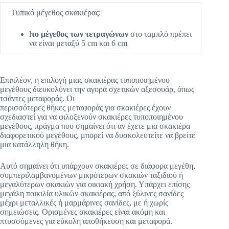
Τυπικό μέγεθος σκακιέρας:
l
το μέγεθος των τετραγώνων
στο ταμπλό πρέπει
να είναι μεταξύ 5 cm και 6 cm
Επιπλέον, η επιλογή μιας σκακιέρας τυποποιημένου
μεγέθους διευκολύνει την αγορά σχετικών αξεσουάρ, όπως
τσάντες μεταφοράς. Οι
περισσότερες θήκες μεταφοράς για σκακιέρες έχουν
σχεδιαστεί για να φιλοξενούν σκακιέρες τυποποιημένου
μεγέθους, πράγμα που σημαίνει ότι αν έχετε μια σκακιέρα
διαφορετικού μεγέθους, μπορεί να δυσκολευτείτε να βρείτε
μια κατάλληλη θήκη.
Αυτό σημαίνει ότι υπάρχουν σκακιέρες σε διάφορα μεγέθη,
συμπεριλαμβανομένων μικρότερων σκακιών ταξιδιού ή
μεγαλύτερων σκακιών για οικιακή χρήση. Υπάρχει επίσης
μεγάλη ποικιλία υλικών σκακιέρας, από ξύλινες σανίδες
μέχρι μεταλλικές ή μαρμάρινες σανίδες, με ή χωρίς
σημειώσεις. Ορισμένες σκακιέρες είναι ακόμη και
πτυσσόμενες για εύκολη αποθήκευση και μεταφορά.