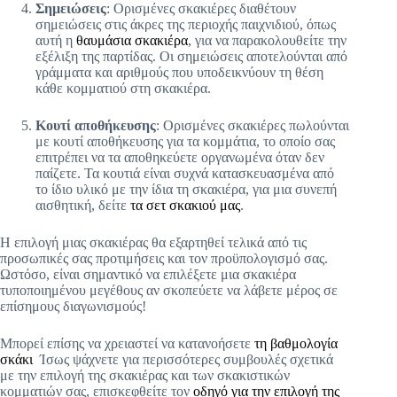
Σημειώσεις
: Ορισμένες σκακιέρες διαθέτουν
σημειώσεις στις άκρες της περιοχής παιχνιδιού, όπως
αυτή η
θαυμάσια σκακιέρα
, για να παρακολουθείτε την
εξέλιξη της παρτίδας. Οι σημειώσεις αποτελούνται από
γράμματα και αριθμούς που υποδεικνύουν τη θέση
κάθε κομματιού στη σκακιέρα.
Κουτί αποθήκευσης
: Ορισμένες σκακιέρες πωλούνται
με κουτί αποθήκευσης για τα κομμάτια, το οποίο σας
επιτρέπει να τα αποθηκεύετε οργανωμένα όταν δεν
παίζετε. Τα κουτιά είναι συχνά κατασκευασμένα από
το ίδιο υλικό με την ίδια τη σκακιέρα, για μια συνεπή
αισθητική, δείτε
τα σετ σκακιού μας
.
Η επιλογή μιας σκακιέρας θα εξαρτηθεί τελικά από τις
προσωπικές σας προτιμήσεις και τον προϋπολογισμό σας.
Ωστόσο, είναι σημαντικό να επιλέξετε μια σκακιέρα
τυποποιημένου μεγέθους αν σκοπεύετε να λάβετε μέρος σε
επίσημους διαγωνισμούς!
Μπορεί επίσης να χρειαστεί να κατανοήσετε
τη βαθμολογία
σκάκι
Ίσως ψάχνετε για περισσότερες συμβουλές σχετικά
με την επιλογή της σκακιέρας και των σκακιστικών
κομματιών σας, επισκεφθείτε τον
οδηγό για την επιλογή της