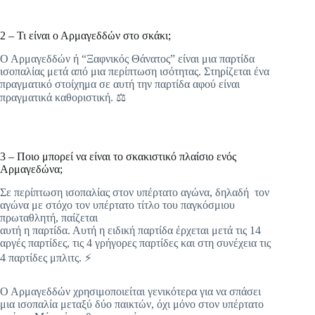
2 – Τι είναι ο Αρμαγεδδών στο σκάκι;
Ο Αρμαγεδδών ή “Ξαφνικός Θάνατος” είναι μια παρτίδα
ισοπαλίας μετά από μια περίπτωση ισότητας. Στηρίζεται ένα
πραγματικό στοίχημα σε αυτή την παρτίδα αφού είναι
πραγματικά καθοριστική.
⚖️
3 – Ποιο μπορεί να είναι το σκακιστικό πλαίσιο ενός
Αρμαγεδώνα;
Σε περίπτωση ισοπαλίας στον υπέρτατο αγώνα, δηλαδή τον
αγώνα με στόχο τον υπέρτατο τίτλο του παγκόσμιου
πρωταθλητή, παίζεται
αυτή η παρτίδα. Αυτή η ειδική παρτίδα έρχεται μετά τις 14
αργές παρτίδες, τις 4 γρήγορες παρτίδες και στη συνέχεια τις
4 παρτίδες μπλιτς.
⚡
Ο Αρμαγεδδών χρησιμοποιείται γενικότερα για να σπάσει
μια ισοπαλία μεταξύ δύο παικτών, όχι μόνο στον υπέρτατο