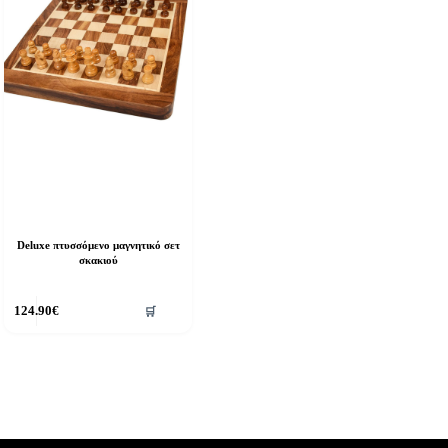
Deluxe πτυσσόμενο μαγνητικό σετ
σκακιού
124.90
€
🛒