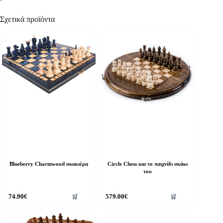
Σχετικά προϊόντα
Blueberry Charmwood σκακιέρα
Circle Chess και το παιχνίδι σκάκι
του
74.90
€
579.00
€
🛒
🛒