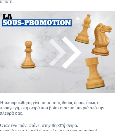
ιππότη.
Η υποπροώθηση γίνεται με τους ίδιους όρους όπως η
προαγωγή, στη σειρά που βρίσκεται πιο μακριά από την
πλευρά σας.
Όταν ένα πιόνι φτάνει στην 8η
οστή
σειρά.
σειρά (για τα λευκά) ή στην 1
η
σειρά (για τα μαύρα),