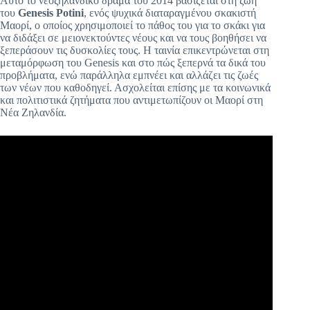
Αυτό το νεοζηλανδικό δράμα του 2014 βασίζεται στη ζωή
του
Genesis Potini
, ενός ψυχικά διαταραγμένου σκακιστή
Μαορί, ο οποίος χρησιμοποιεί το πάθος του για το σκάκι για
να διδάξει σε μειονεκτούντες νέους και να τους βοηθήσει να
ξεπεράσουν τις δυσκολίες τους. Η ταινία επικεντρώνεται στη
μεταμόρφωση του Genesis και στο πώς ξεπερνά τα δικά του
προβλήματα, ενώ παράλληλα εμπνέει και αλλάζει τις ζωές
των νέων που καθοδηγεί. Ασχολείται επίσης με τα κοινωνικά
και πολιτιστικά ζητήματα που αντιμετωπίζουν οι Μαορί στη
Νέα Ζηλανδία.