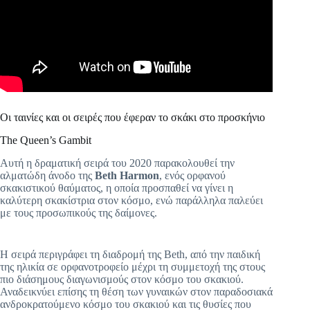
Οι ταινίες και οι σειρές που έφεραν το σκάκι στο προσκήνιο
The Queen’s Gambit
Αυτή η δραματική σειρά του 2020 παρακολουθεί την
αλματώδη άνοδο της
Beth Harmon
, ενός ορφανού
σκακιστικού θαύματος, η οποία προσπαθεί να γίνει η
καλύτερη σκακίστρια στον κόσμο, ενώ παράλληλα παλεύει
με τους προσωπικούς της δαίμονες.
Η σειρά περιγράφει τη διαδρομή της Beth, από την παιδική
της ηλικία σε ορφανοτροφείο μέχρι τη συμμετοχή της στους
πιο διάσημους διαγωνισμούς στον κόσμο του σκακιού.
Αναδεικνύει επίσης τη θέση των γυναικών στον παραδοσιακά
ανδροκρατούμενο κόσμο του σκακιού και τις θυσίες που