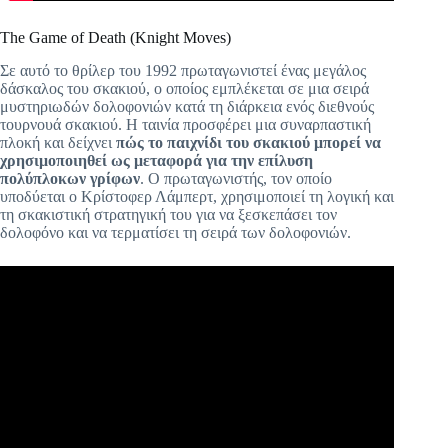
The Game of Death (Knight Moves)
Σε αυτό το θρίλερ του 1992 πρωταγωνιστεί ένας μεγάλος
δάσκαλος του σκακιού, ο οποίος εμπλέκεται σε μια σειρά
μυστηριωδών δολοφονιών κατά τη διάρκεια ενός διεθνούς
τουρνουά σκακιού. Η ταινία προσφέρει μια συναρπαστική
πλοκή και δείχνει
πώς το παιχνίδι του σκακιού μπορεί να
χρησιμοποιηθεί ως μεταφορά για την επίλυση
πολύπλοκων γρίφων
. Ο πρωταγωνιστής, τον οποίο
υποδύεται ο Κρίστοφερ Λάμπερτ, χρησιμοποιεί τη λογική και
τη σκακιστική στρατηγική του για να ξεσκεπάσει τον
δολοφόνο και να τερματίσει τη σειρά των δολοφονιών.