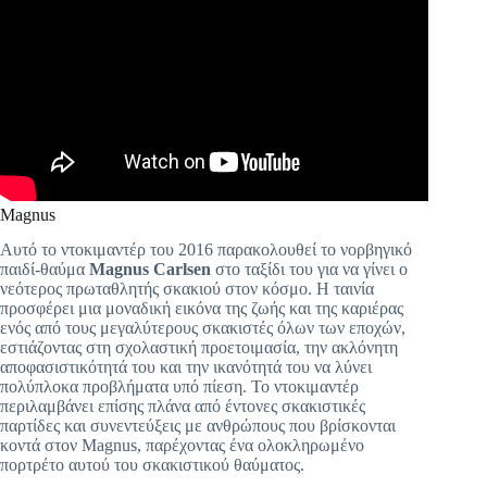
Magnus
Αυτό το ντοκιμαντέρ του 2016 παρακολουθεί το νορβηγικό
παιδί-θαύμα
Magnus Carlsen
στο ταξίδι του για να γίνει ο
νεότερος πρωταθλητής σκακιού στον κόσμο. Η ταινία
προσφέρει μια μοναδική εικόνα της ζωής και της καριέρας
ενός από τους μεγαλύτερους σκακιστές όλων των εποχών,
εστιάζοντας στη σχολαστική προετοιμασία, την ακλόνητη
αποφασιστικότητά του και την ικανότητά του να λύνει
πολύπλοκα προβλήματα υπό πίεση. Το ντοκιμαντέρ
περιλαμβάνει επίσης πλάνα από έντονες σκακιστικές
παρτίδες και συνεντεύξεις με ανθρώπους που βρίσκονται
κοντά στον Magnus, παρέχοντας ένα ολοκληρωμένο
πορτρέτο αυτού του σκακιστικού θαύματος.