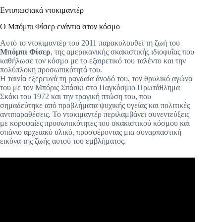
Εντυπωσιακά ντοκιμαντέρ
Ο Μπόμπι Φίσερ ενάντια στον κόσμο
Αυτό το ντοκιμαντέρ του 2011 παρακολουθεί τη ζωή του
Μπόμπι Φίσερ
, της αμερικανικής σκακιστικής ιδιοφυΐας που
καθήλωσε τον κόσμο με το εξαιρετικό του ταλέντο και την
πολύπλοκη προσωπικότητά του.
Η ταινία εξερευνά τη ραγδαία άνοδό του, τον θρυλικό αγώνα
του με τον Μπόρις Σπάσκι στο Παγκόσμιο Πρωτάθλημα
Σκάκι του 1972 και την τραγική πτώση του, που
σημαδεύτηκε από προβλήματα ψυχικής υγείας και πολιτικές
αντιπαραθέσεις. Το ντοκιμαντέρ περιλαμβάνει συνεντεύξεις
με κορυφαίες προσωπικότητες του σκακιστικού κόσμου και
σπάνιο αρχειακό υλικό, προσφέροντας μια συναρπαστική
εικόνα της ζωής αυτού του εμβλήματος.