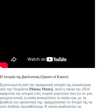
Η ιστορία της βασίλισσας (Queen of Katwe)
Εμπνευσμένη από την πραγματική ιστορία της σκακίστριας
από την Ουγκάντα
Phiona Mutesi
, αυτή η ταινία του 2016
αφηγείται την ιστορία ενός νεαρού κοριτσιού που ζει σε μια
φτωχογειτονιά, η οποία ανακαλύπτει το σκάκι και, με τη
βοήθεια του προπονητή της, πραγματοποιεί το όνειρό της να
γίνει διεθνής πρωταθλήτρια. Η ταινία αναδεικνύει τις