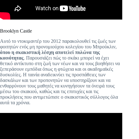
Brooklyn Castle
Αυτό το ντοκιμαντέρ του 2012 παρακολουθεί τις ζωές των
φοιτητών ενός μη προνομιούχου κολεγίου του Μπρούκλιν,
όπου η σκακιστική λέσχη αποτελεί πυλώνα της
κοινότητας
. Παρουσιάζει πώς το σκάκι μπορεί να έχει
θετικό αντίκτυπο στη ζωή των νέων και να τους βοηθήσει να
ξεπεράσουν εμπόδια όπως η φτώχεια και οι ακαδημαϊκές
δυσκολίες. Η ταινία αναδεικνύει τις προσπάθειες των
δασκάλων και των προπονητών να υποστηρίξουν και να
ενθαρρύνουν τους μαθητές να κυνηγήσουν τα όνειρά τους
μέσω του σκακιού, καθώς και τις επιτυχίες και τις
προκλήσεις που αντιμετώπισε ο σκακιστικός σύλλογος όλα
αυτά τα χρόνια.