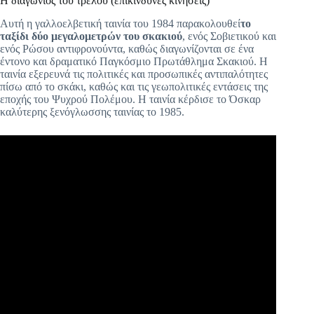
Η διαγώνιος του τρελού (επικίνδυνες κινήσεις)
Αυτή η γαλλοελβετική ταινία του 1984 παρακολουθεί
το
ταξίδι δύο μεγαλομετρών του σκακιού
, ενός Σοβιετικού και
ενός Ρώσου αντιφρονούντα, καθώς διαγωνίζονται σε ένα
έντονο και δραματικό Παγκόσμιο Πρωτάθλημα Σκακιού. Η
ταινία εξερευνά τις πολιτικές και προσωπικές αντιπαλότητες
πίσω από το σκάκι, καθώς και τις γεωπολιτικές εντάσεις της
εποχής του Ψυχρού Πολέμου. Η ταινία κέρδισε το Όσκαρ
καλύτερης ξενόγλωσσης ταινίας το 1985.