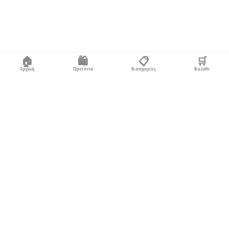
🏠
🛍️
📋
🛒
Αρχική
Προϊόντα
Κατηγορίες
Καλάθι
Σχετικά προϊόντα