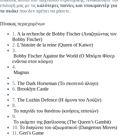
επιλογή μας με τις
καλύτερες ταινίες και ντοκιμαντέρ για
το σκάκι
που δεν πρέπει να χάσετε.
Πίνακας περιεχομένων
1.
A la recherche de Bobby Fischer (Αναζητώντας τον
Bobby Fischer)
2.
L’histoire de la reine (Queen of Katwe)
3.
Bobby Fischer Against the World (Ο Μπόμπι Φίσερ
ενάντια στον κόσμο)
4.
Magnus
5.
The Dark Horseman (Το σκοτεινό άλογο)
6.
Brooklyn Castle
7.
The Luzhin Defence (Η άμυνα του Λούζιν)
8.
Το παιχνίδι του θανάτου (κινήσεις ιπποτών)
9.
Το γκάμπιτ της βασίλισσας (The Queen’s Gambit)
10.
Το διαγώνιο του αξιωματικού (Dangerous Moves)
11.
Geri’s Game