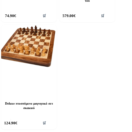
του
74.90
€
579.00
€
🛒
🛒
Deluxe πτυσσόμενο μαγνητικό σετ
σκακιού
124.90
€
🛒