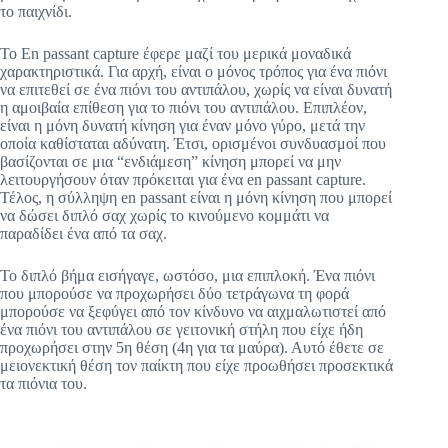
το παιχνίδι.
Το En passant capture έφερε μαζί του μερικά μοναδικά
χαρακτηριστικά. Για αρχή, είναι ο μόνος τρόπος για ένα πιόνι
να επιτεθεί σε ένα πιόνι του αντιπάλου, χωρίς να είναι δυνατή
η αμοιβαία επίθεση για το πιόνι του αντιπάλου. Επιπλέον,
είναι η μόνη δυνατή κίνηση για έναν μόνο γύρο, μετά την
οποία καθίσταται αδύνατη. Έτσι, ορισμένοι συνδυασμοί που
βασίζονται σε μια “ενδιάμεση” κίνηση μπορεί να μην
λειτουργήσουν όταν πρόκειται για ένα en passant capture.
Τέλος, η σύλληψη en passant είναι η μόνη κίνηση που μπορεί
να δώσει διπλό σαχ χωρίς το κινούμενο κομμάτι να
παραδίδει ένα από τα σαχ.
Το διπλό βήμα εισήγαγε, ωστόσο, μια επιπλοκή. Ένα πιόνι
που μπορούσε να προχωρήσει δύο τετράγωνα τη φορά
μπορούσε να ξεφύγει από τον κίνδυνο να αιχμαλωτιστεί από
ένα πιόνι του αντιπάλου σε γειτονική στήλη που είχε ήδη
προχωρήσει στην 5η θέση (4η για τα μαύρα). Αυτό έθετε σε
μειονεκτική θέση τον παίκτη που είχε προωθήσει προσεκτικά
τα πιόνια του.