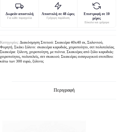
Δωρεάν αποστολή
Αποστολή σε 48 ώρες
Επιστροφή σε 10
Για κάθε παραγγελία
Γρήγορη παράδοση
μέρες
Εύκολα και γρήγορα
Κατηγορίες:
Διακόσμηση Σπιτιού: Σκακιέρα 40x40 εκ, Σαλονιού,
Φορητή
,
Σκάκι ξύλινο: σκακιέρα καρυδιάς, χειροποίητο, σετ πολυτελείας
,
Σκακιέρα: ξύλινη, χειροποίητη, με πιόνια
,
Σκακιέρες από ξύλο καρυδιάς:
χειροποίητες, πολυτελείς, σετ σκακιού
,
Σκακιέρες εισαγωγικού επιπέδου:
κάτω των 300 ευρώ, ξύλινες
Περιγραφή