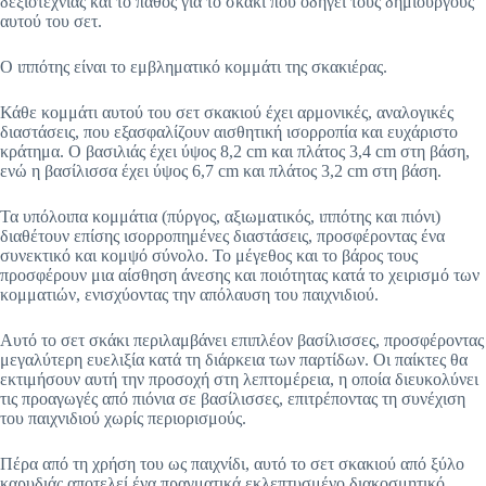
δεξιοτεχνίας και το πάθος για το σκάκι που οδηγεί τους δημιουργούς
αυτού του σετ.
Ο ιππότης είναι το εμβληματικό κομμάτι της σκακιέρας.
Κάθε κομμάτι αυτού του σετ σκακιού έχει αρμονικές, αναλογικές
διαστάσεις, που εξασφαλίζουν αισθητική ισορροπία και ευχάριστο
κράτημα. Ο βασιλιάς έχει ύψος 8,2 cm και πλάτος 3,4 cm στη βάση,
ενώ η βασίλισσα έχει ύψος 6,7 cm και πλάτος 3,2 cm στη βάση.
Τα υπόλοιπα κομμάτια (πύργος, αξιωματικός, ιππότης και πιόνι)
διαθέτουν επίσης ισορροπημένες διαστάσεις, προσφέροντας ένα
συνεκτικό και κομψό σύνολο. Το μέγεθος και το βάρος τους
προσφέρουν μια αίσθηση άνεσης και ποιότητας κατά το χειρισμό των
κομματιών, ενισχύοντας την απόλαυση του παιχνιδιού.
Αυτό το σετ σκάκι περιλαμβάνει επιπλέον βασίλισσες, προσφέροντας
μεγαλύτερη ευελιξία κατά τη διάρκεια των παρτίδων. Οι παίκτες θα
εκτιμήσουν αυτή την προσοχή στη λεπτομέρεια, η οποία διευκολύνει
τις προαγωγές από πιόνια σε βασίλισσες, επιτρέποντας τη συνέχιση
του παιχνιδιού χωρίς περιορισμούς.
Πέρα από τη χρήση του ως παιχνίδι, αυτό το σετ σκακιού από ξύλο
καρυδιάς αποτελεί ένα πραγματικά εκλεπτυσμένο διακοσμητικό