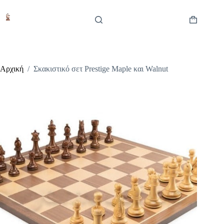
Μετάβαση
στο
περιεχόμενο
Καλάθι
Αγορών
Αρχική
/
Σκακιστικό σετ Prestige Maple και Walnut