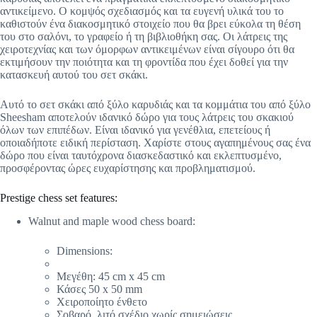
αντικείμενο. Ο κομψός σχεδιασμός και τα ευγενή υλικά του το
καθιστούν ένα διακοσμητικό στοιχείο που θα βρει εύκολα τη θέση
του στο σαλόνι, το γραφείο ή τη βιβλιοθήκη σας. Οι λάτρεις της
χειροτεχνίας και των όμορφων αντικειμένων είναι σίγουρο ότι θα
εκτιμήσουν την ποιότητα και τη φροντίδα που έχει δοθεί για την
κατασκευή αυτού του σετ σκάκι.
Αυτό το σετ σκάκι από ξύλο καρυδιάς και τα κομμάτια του από ξύλο
Sheesham αποτελούν ιδανικό δώρο για τους λάτρεις του σκακιού
όλων των επιπέδων. Είναι ιδανικό για γενέθλια, επετείους ή
οποιαδήποτε ειδική περίσταση. Χαρίστε στους αγαπημένους σας ένα
δώρο που είναι ταυτόχρονα διασκεδαστικό και εκλεπτυσμένο,
προσφέροντας ώρες ευχαρίστησης και προβληματισμού.
Prestige chess set features:
Walnut and maple wood chess board:
Dimensions:
Μεγέθη: 45 cm x 45 cm
Κάσες 50 x 50 mm
Χειροποίητο ένθετο
Σοβαρό, λιτό σχέδιο χωρίς σημειώσεις