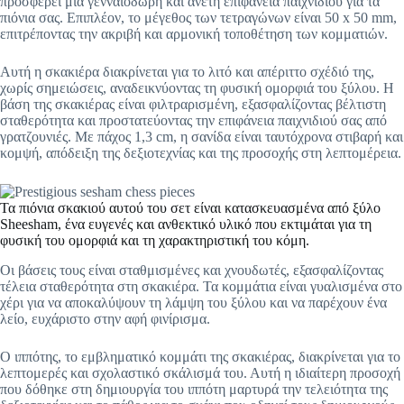
προσφέρει μια γενναιόδωρη και άνετη επιφάνεια παιχνιδιού για τα
πιόνια σας. Επιπλέον, το μέγεθος των τετραγώνων είναι 50 x 50 mm,
επιτρέποντας την ακριβή και αρμονική τοποθέτηση των κομματιών.
Αυτή η σκακιέρα διακρίνεται για το λιτό και απέριττο σχέδιό της,
χωρίς σημειώσεις, αναδεικνύοντας τη φυσική ομορφιά του ξύλου. Η
βάση της σκακιέρας είναι φιλτραρισμένη, εξασφαλίζοντας βέλτιστη
σταθερότητα και προστατεύοντας την επιφάνεια παιχνιδιού σας από
γρατζουνιές. Με πάχος 1,3 cm, η σανίδα είναι ταυτόχρονα στιβαρή και
κομψή, απόδειξη της δεξιοτεχνίας και της προσοχής στη λεπτομέρεια.
Τα πιόνια σκακιού αυτού του σετ είναι κατασκευασμένα από ξύλο
Sheesham, ένα ευγενές και ανθεκτικό υλικό που εκτιμάται για τη
φυσική του ομορφιά και τη χαρακτηριστική του κόμη.
Οι βάσεις τους είναι σταθμισμένες και χνουδωτές, εξασφαλίζοντας
τέλεια σταθερότητα στη σκακιέρα. Τα κομμάτια είναι γυαλισμένα στο
χέρι για να αποκαλύψουν τη λάμψη του ξύλου και να παρέχουν ένα
λείο, ευχάριστο στην αφή φινίρισμα.
Ο ιππότης, το εμβληματικό κομμάτι της σκακιέρας, διακρίνεται για το
λεπτομερές και σχολαστικό σκάλισμά του. Αυτή η ιδιαίτερη προσοχή
που δόθηκε στη δημιουργία του ιππότη μαρτυρά την τελειότητα της