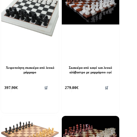
Χειροποίητη σκακιέρα από λευκό
Σκακιέρα από καφέ και λευκό
μάρμαρο
αλάβαστρο με μαρμάρινο εφέ
397.90
€
279.00
€
🛒
🛒