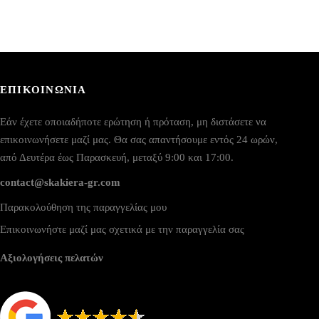
ΕΠΙΚΟΙΝΩΝΙΑ
Εάν έχετε οποιαδήποτε ερώτηση ή πρόταση, μη διστάσετε να
επικοινωνήσετε μαζί μας. Θα σας απαντήσουμε εντός 24 ωρών,
από Δευτέρα έως Παρασκευή, μεταξύ 9:00 και 17:00.
contact@skakiera-gr.com
Παρακολούθηση της παραγγελίας μου
Επικοινωνήστε μαζί μας σχετικά με την παραγγελία σας
Αξιολογήσεις πελατών