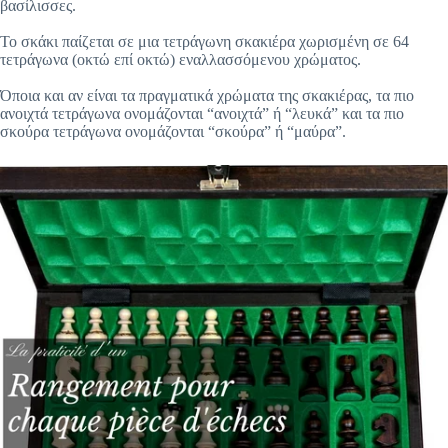
βασίλισσες.
Το σκάκι παίζεται σε μια τετράγωνη σκακιέρα χωρισμένη σε 64
τετράγωνα (οκτώ επί οκτώ) εναλλασσόμενου χρώματος.
Όποια και αν είναι τα πραγματικά χρώματα της σκακιέρας, τα πιο
ανοιχτά τετράγωνα ονομάζονται “ανοιχτά” ή “λευκά” και τα πιο
σκούρα τετράγωνα ονομάζονται “σκούρα” ή “μαύρα”.