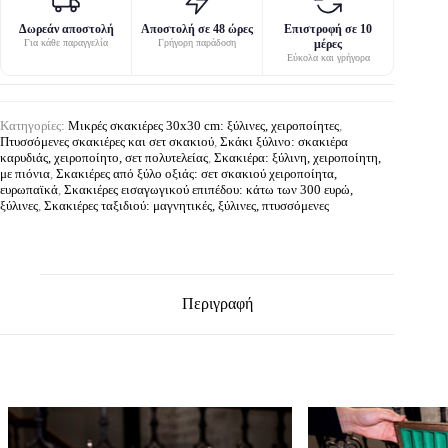
Δωρεάν αποστολή
Αποστολή σε 48 ώρες
Επιστροφή σε 10
Για κάθε παραγγελία
Γρήγορη παράδοση
μέρες
Εύκολα και γρήγορα
Κατηγορίες:
Μικρές σκακιέρες 30x30 cm: ξύλινες, χειροποίητες
,
Πτυσσόμενες σκακιέρες και σετ σκακιού
,
Σκάκι ξύλινο: σκακιέρα
καρυδιάς, χειροποίητο, σετ πολυτελείας
,
Σκακιέρα: ξύλινη, χειροποίητη,
με πιόνια
,
Σκακιέρες από ξύλο οξιάς: σετ σκακιού χειροποίητα,
ευρωπαϊκά
,
Σκακιέρες εισαγωγικού επιπέδου: κάτω των 300 ευρώ,
ξύλινες
,
Σκακιέρες ταξιδιού: μαγνητικές, ξύλινες, πτυσσόμενες
Περιγραφή