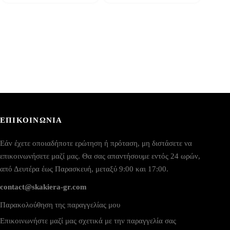
ΕΠΙΚΟΙΝΩΝΙΑ
Εάν έχετε οποιαδήποτε ερώτηση ή πρόταση, μη διστάσετε να
επικοινωνήσετε μαζί μας. Θα σας απαντήσουμε εντός 24 ωρών,
από Δευτέρα έως Παρασκευή, μεταξύ 9:00 και 17:00.
contact@skakiera-gr.com
Παρακολούθηση της παραγγελίας μου
Επικοινωνήστε μαζί μας σχετικά με την παραγγελία σας