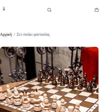
Μετάβαση
στο
περιεχόμενο
Καλάθι
Αγορών
Αρχική
/
Σετ σκάκι φαντασίας