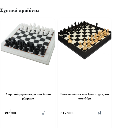
Σχετικά προϊόντα
Χειροποίητη σκακιέρα από λευκό
Σκακιστικό σετ από ξύλο τίγρης και
μάρμαρο
σφενδάμι
397.90
€
317.90
€
🛒
🛒