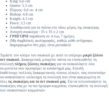
King: 6,6 cm
Queen: 5,3 cm
Πύργος: 6,6 εκ: 4 cm
Bishop: 4.8 cm
Knight: 4.3 cm
Pawn: 3,5 cm
Αποθήκευση για τα πιόνια στο πίσω μέρος της σκακιέρας
Ανοιχτή σκακιέρα : 35 x 35 x 2 cm
ΓΡΗΓΟΡΗ
παράδοση σε 4 έως 7 ημέρες
(Μη συμβατικές φωτογραφίες, καθώς κάθε αντίγραφο,
διαμορφωμένο στο χέρι, είναι μοναδικό)
Τιμάστε τον κόσμο του σκακιού με αυτό το υπέροχο
μικρό ξύλινο
σετ σκακιού
. Διαφορετικά, μπορείτε πάντα να επισκεφθείτε τη
συλλογή
πλήρεις ξύλινες σκακιέρες
για να ανακαλύψετε όλα
τα μοντέλα που προσφέρει το κατάστημά μας. Επειδή
διαθέτουμε πολλούς διαφορετικούς τύπους υλικών, σας συνιστούμε
να ανακαλύψετε ολόκληρη τη συλλογή που είναι αφιερωμένη σε
όλες
τις σκακιέρες και τα σετ σκακιού μας
. Για να τελειοποιήσετε τις
σκακιέρες σας με τα πιο όμορφα κομμάτια, επισκεφθείτε τη συλλογή
των σκακιστικών κομματιών.