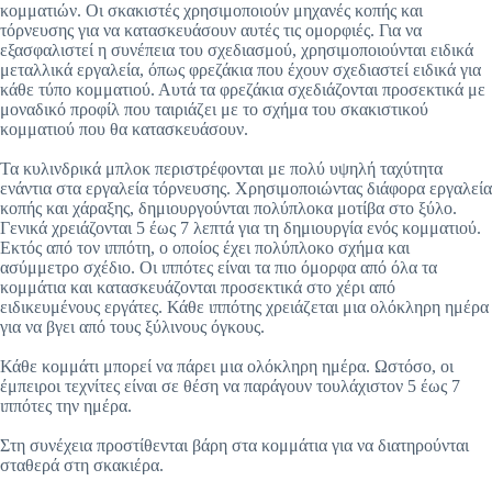
κομματιών. Οι σκακιστές χρησιμοποιούν μηχανές κοπής και
τόρνευσης για να κατασκευάσουν αυτές τις ομορφιές. Για να
εξασφαλιστεί η συνέπεια του σχεδιασμού, χρησιμοποιούνται ειδικά
μεταλλικά εργαλεία, όπως φρεζάκια που έχουν σχεδιαστεί ειδικά για
κάθε τύπο κομματιού. Αυτά τα φρεζάκια σχεδιάζονται προσεκτικά με
μοναδικό προφίλ που ταιριάζει με το σχήμα του σκακιστικού
κομματιού που θα κατασκευάσουν.
Τα κυλινδρικά μπλοκ περιστρέφονται με πολύ υψηλή ταχύτητα
ενάντια στα εργαλεία τόρνευσης. Χρησιμοποιώντας διάφορα εργαλεία
κοπής και χάραξης, δημιουργούνται πολύπλοκα μοτίβα στο ξύλο.
Γενικά χρειάζονται 5 έως 7 λεπτά για τη δημιουργία ενός κομματιού.
Εκτός από τον ιππότη, ο οποίος έχει πολύπλοκο σχήμα και
ασύμμετρο σχέδιο. Οι ιππότες είναι τα πιο όμορφα από όλα τα
κομμάτια και κατασκευάζονται προσεκτικά στο χέρι από
ειδικευμένους εργάτες. Κάθε ιππότης χρειάζεται μια ολόκληρη ημέρα
για να βγει από τους ξύλινους όγκους.
Κάθε κομμάτι μπορεί να πάρει μια ολόκληρη ημέρα. Ωστόσο, οι
έμπειροι τεχνίτες είναι σε θέση να παράγουν τουλάχιστον 5 έως 7
ιππότες την ημέρα.
Στη συνέχεια προστίθενται βάρη στα κομμάτια για να διατηρούνται
σταθερά στη σκακιέρα.