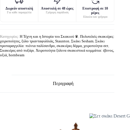
Δωρεάν αποστολή
Αποστολή σε 48 ώρες
Επιστροφή σε 10
Για κάθε παραγγελία
Γρήγορη παράδοση
μέρες
Εύκολα και γρήγορα
Κατηγορίες:
Η Τέχνη και η Ιστορία του Σκακιού ♛
,
Πολυτελείς σκακιέρες:
χειροποίητες, ξύλο τριανταφυλλιάς, Staunton
,
Σκάκι Sesham
,
Σκάκι
προπαραγγελία: πιόνια παλίσανδρο, σκακιέρες δέρμα, χειροποίητα σετ
,
Σκακιέρες από πυξάρι
,
Χειροποίητα ξύλινα σκακιστικά κομμάτια: έβενος,
οξιά, hornbeam
Περιγραφή