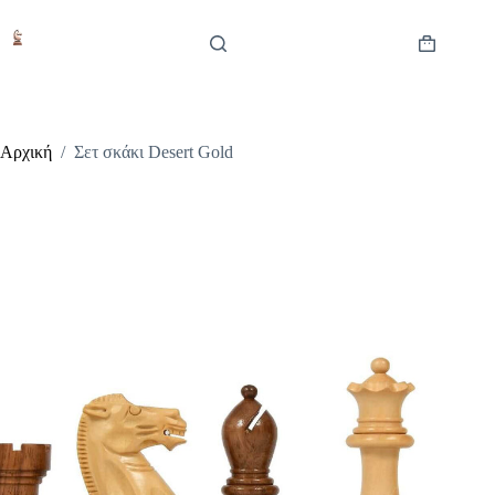
Μετάβαση
στο
περιεχόμενο
Καλάθι
Αγορών
Αρχική
/
Σετ σκάκι Desert Gold