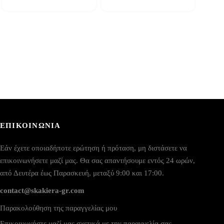
ΕΠΙΚΟΙΝΩΝΙΑ
Εάν έχετε οποιαδήποτε ερώτηση ή πρόταση, μη διστάσετε να
επικοινωνήσετε μαζί μας. Θα σας απαντήσουμε εντός 24 ωρών,
από Δευτέρα έως Παρασκευή, μεταξύ 9:00 και 17:00.
contact@skakiera-gr.com
Παρακολούθηση της παραγγελίας μου
Επικοινωνήστε μαζί μας σχετικά με την παραγγελία σας