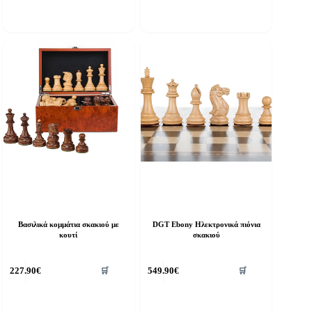
Βασιλικά κομμάτια σκακιού με
DGT Ebony Ηλεκτρονικά πιόνια
κουτί
σκακιού
227.90
€
549.90
€
🛒
🛒