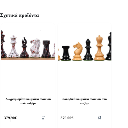
Σχετικά προϊόντα
Ζωγραφισμένα κομμάτια σκακιού
Σουηδικά κομμάτια σκακιού από
από πυξάρι
πυξάρι
379.90
€
379.00
€
🛒
🛒